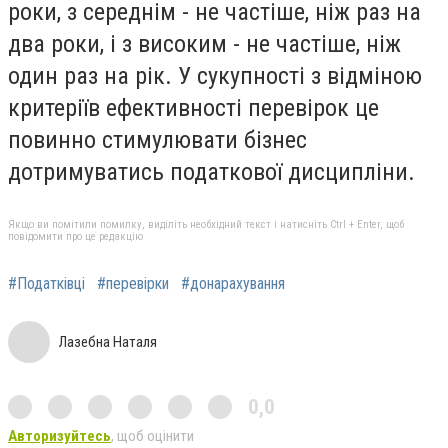
роки, з середнім - не частіше, ніж раз на
два роки, і з високим - не частіше, ніж
один раз на рік. У сукупності з відміною
критеріїв ефективності перевірок це
повинно стимулювати бізнес
дотримуватись податкової дисципліни.
Якщо ви помітили помилку, виділіть необхідний текст і натисніть Ctrl + Enter, щоб
повідомити про це редакцію
#Податківці
#перевірки
#донарахування
Лазебна Наталя
0,0
Авторизуйтесь
, щоб оцінити