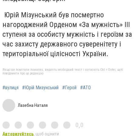
Юрій Мізунський був посмертно
нагороджений Орденом «За мужність» ІІІ
ступеня за особисту мужність і героїзм за
час захисту державного суверенітету і
територіальної цілісності України.
Якщо ви помітили помилку, виділіть необхідний текст і натисніть Ctrl + Enter, щоб
повідомити про це редакцію
#вулиця
#Юрій Мизунський
#Герой
#АТО
Лазебна Наталя
0,0
Авторизуйтесь
, щоб оцінити