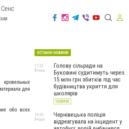
 Сенс
года
ОСТАННІ НОВИНИ
Голову сільради на
17:22
Вчора
Буковині судитимуть через
15 млн грн збитків під час
 кровельных
будівництва укриття для
материала для
школярів
НОВИНИ
ние обо всех
Чернівецька поліція
16:00
Вчора
відреагувала на інцидент у
автобусі: водій вибачився