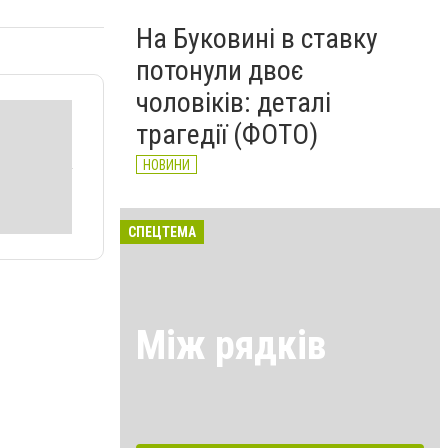
На Буковині в ставку
потонули двоє
чоловіків: деталі
трагедії (ФОТО)
НОВИНИ
СПЕЦТЕМА
Між рядків