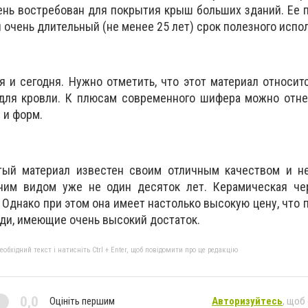
ень востребован для покрытия крыш больших зданий. Ее
и очень длительный (не менее 25 лет) срок полезного испо
я и сегодня. Нужно отметить, что этот материал относит
ля кровли. К плюсам современного шифера можно отне
в и форм.
тый материал известен своим отличным качеством и н
ним видом уже не один десяток лет. Керамическая че
 Однако при этом она имеет настолько высокую цену, что 
ди, имеющие очень высокий достаток.
бхідний текст і натисніть Ctrl + Enter, щоб повідомити про це редакцію
0,0
Оцініть першим
Авторизуйтесь
, щоб