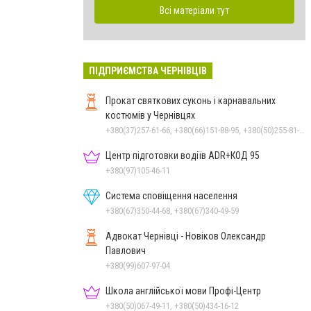
Всі матеріали тут
ПІДПРИЄМСТВА ЧЕРНІВЦІВ
Прокат святкових суконь і карнавальних
костюмів у Чернівцях
+380(37)257-61-66, +380(66)151-88-95, +380(50)255-81-16
Центр підготовки водіїв ADR+КОД 95
+380(97)105-46-11
Система сповіщення населення
+380(67)350-44-68, +380(67)340-49-59
Адвокат Чернівці - Новіков Олександр
Павлович
+380(99)607-97-04
Школа англійської мови Профі-Центр
+380(50)067-49-11, +380(50)434-16-12