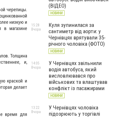
(ВІДЕО)
вой черепицы.
НОВИНИ
 оцинкованной
более низкую и
Куля зупинилася за
15:28
л в магазине
Вчора
сантиметр від аорти: у
Чернівцях врятували 35-
річного чоловіка (ФОТО)
НОВИНИ
алов. Толщина
твеннее, и,
У Чернівцях звільнили
14:05
Вчора
водія автобуса, який
висловлювався про
ую краской и
військових та влаштував
оторая делает
конфлікт із пасажирами
НОВИНИ
У Чернівцях чоловіка
13:22
Вчора
підозрюють у торгівлі
же время для