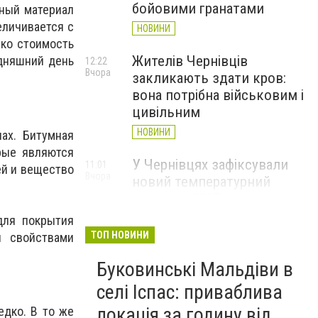
бойовими гранатами
ный материал
еличивается с
НОВИНИ
ако стоимость
Жителів Чернівців
одняшний день
12:22
Вчора
закликають здати кров:
вона потрібна військовим і
цивільним
НОВИНИ
ах. Битумная
орые являются
У Чернівцях зафіксували
11:01
ей и вещество
Вчора
новий температурний
рекорд з 2017 року
для покрытия
НОВИНИ
ТОП НОВИНИ
и свойствами
Через спеку у Чернівецькій
10:06
Вчора
Буковинські Мальдіви в
області обмежили рух
великовагового транспорту
селі Іспас: приваблива
НОВИНИ
локація за годину від
едко. В то же