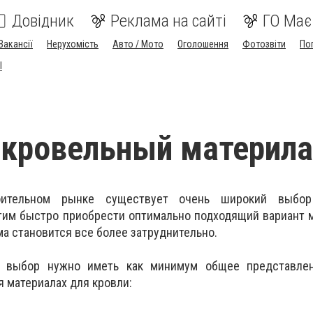
Довідник
Реклама на сайті
ГО Має
Вакансії
Нерухомість
Авто / Мото
Оголошення
Фотозвіти
По
I
 кровельный материла
ительном рынке существует очень широкий выбор
этим быстро приобрести оптимально подходящий вариант 
а становится все более затруднительно.
 выбор нужно иметь как минимум общее представле
я материалах для кровли: