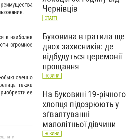
 преимущества
Чернівців
льзования.
СТАТТІ
Буковина втратила ще
ся к наиболее
двох захисників: де
сти огромное
відбудуться церемонії
прощання
НОВИНИ
еобыкновенно
репица также
приобрести ее
На Буковині 19-річного
хлопця підозрюють у
зґвалтуванні
малолітньої дівчини
НОВИНИ
 оцінити