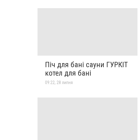
Піч для бані сауни ГУРКІТ
котел для бані
09:22, 28 липня