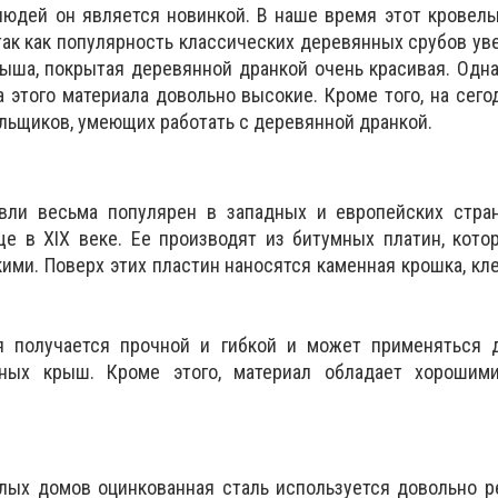
юдей он является новинкой. В наше время этот кровель
так как популярность классических деревянных срубов ув
ыша, покрытая деревянной дранкой очень красивая. Одн
 этого материала довольно высокие. Кроме того, на сег
вельщиков, умеющих работать с деревянной дранкой.
вли весьма популярен в западных и европейских стран
ще в XIX веке. Ее производят из битумных платин, кот
кими. Поверх этих пластин наносятся каменная крошка, кл
я получается прочной и гибкой и может применяться 
ных крыш. Кроме этого, материал обладает хорошим
лых домов оцинкованная сталь используется довольно р