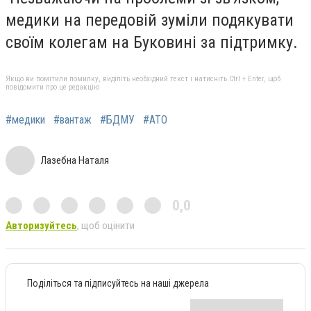
медики на передовій зуміли подякувати
своїм колегам на Буковині за підтримку.
Якщо ви помітили помилку, виділіть необхідний текст і натисніть Ctrl + Enter, щоб
повідомити про це редакцію
#медики
#вантаж
#БДМУ
#АТО
Лазебна Наталя
0,0
Авторизуйтесь
, щоб оцінити
Поділіться та підписуйтесь на наші джерела