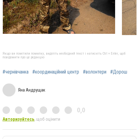
Якщо ви помітили помилку, виділіть необхідний текст і натисніть Ctrl + Enter, щоб
повідомити про це редакцію
#чернівчанка
#координаційний центр
#волонтери
#Дорош
Яна Андрущак
0,0
Авторизуйтесь
, щоб оцінити