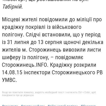
Табірній.
Місцеві жителі повідомили до міліції про
крадіжку покрівлі із військового
полігону. Слідчі встановили, що у період
із 31 липня до 13 серпня щоночі декілька
жителів м. Сторожинець вивозили листи
шиферу із полігону, – повідомляє
Сторожинець.INFO. Крадіжку розкрили
14.08.15 інспектори Сторожинецького РВ
УМВС.
Якщо ви помітили помилку, виділіть необхідний текст і натисніть Ctrl + Enter, щоб
повідомити про це редакцію