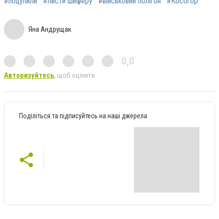
#поцупили
#листи шиферу
#військовий полігон
#Косогор
Яна Андрущак
0,0
Авторизуйтесь
, щоб оцінити
Поділіться та підписуйтесь на наші джерела