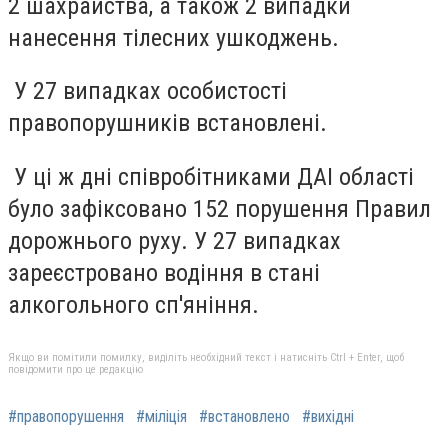
2 шахрайства, а також 2 випадки
нанесення тілесних ушкоджень.
У 27 випадках особистості
правопорушників встановлені.
У ці ж дні співробітниками ДАІ області
було зафіксовано 152 порушення Правил
дорожнього руху. У 27 випадках
зареєстровано водіння в стані
алкогольного сп'яніння.
Якщо ви помітили помилку, виділіть необхідний текст і натисніть Ctrl + Enter, щоб
повідомити про це редакцію
#правопорушення
#міліція
#встановлено
#вихідні