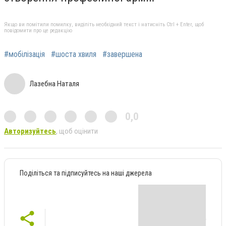
Якщо ви помітили помилку, виділіть необхідний текст і натисніть Ctrl + Enter, щоб
повідомити про це редакцію
#мобілізація
#шоста хвиля
#завершена
Лазебна Наталя
0,0
Авторизуйтесь
, щоб оцінити
Поділіться та підписуйтесь на наші джерела