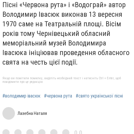
Пісні «Червона рута» і «Водограй» автор
Володимир Івасюк виконав 13 вересня
1970 саме на Театральній площі. Вісім
років тому Чернівецький обласний
меморіальний музей Володимира
Івасюка ініціював проведення обласного
свята на честь цієї події.
Якщо ви помітили помилку, виділіть необхідний текст і натисніть Ctrl + Enter, щоб
повідомити про це редакцію
#володимир івасюк
#червона рута
#свято української пісні
Лазебна Наталя
0,0