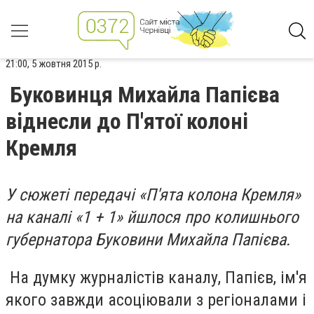
21:00, 5 жовтня 2015 р.
Буковинця Михайла Папієва
віднесли до П'ятої колоні
Кремля
У сюжеті передачі «П'ята колона Кремля»
на каналі «1 + 1» йшлося про колишнього
губернатора Буковини Михайла Папієва.
На думку журналістів каналу, Папієв, ім'я
якого завжди асоціювали з регіоналами і