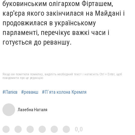
буковинським олігархом Фірташем,
кар'єра якого закінчилася на Майдані і
продовжилася в українському
парламенті, перечікує важкі часи і
готується до реваншу.
Якщо ви помітили помилку, виділіть необхідний текст і натисніть Ctrl + Enter, щоб
повідомити про це редакцію
#Папієв
#реванш
#П`ята колона Кремля
Лазебна Наталя
0,0