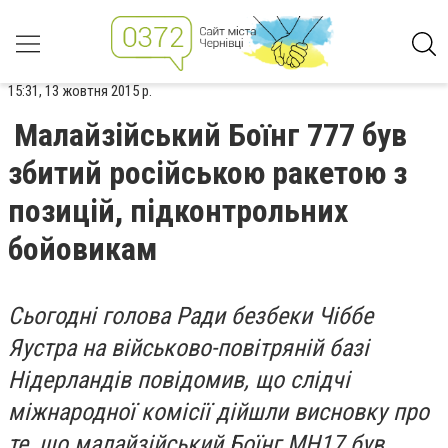
15:31, 13 жовтня 2015 р.
Малайзійський Боїнг 777 був
збитий російською ракетою з
позицій, підконтрольних
бойовикам
Сьогодні голова Ради безбеки Чіббе
Яустра на військово-повітряній базі
Нідерландів повідомив, що слідчі
міжнародної комісії дійшли висновку про
те, що малайзійський Боїнг МН17 був