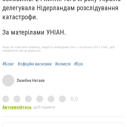
делегувала Нідерландам розслідування
катастрофи.
За матерілами УНІАН.
Якщо ви помітили помилку, виділіть необхідний текст і натисніть Ctrl + Enter, щоб
повідомити про це редакцію
#Боінг
#офіційні висновки
#комісія
#Бук
Лазебна Наталя
0,0
Авторизуйтесь
, щоб оцінити