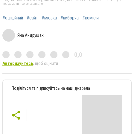
Якщо ви помітили помилку, виділіть необхідний текст і натисніть Ctrl + Enter, щоб
повідомити про це редакцію
#офіційний
#сайт
#міська
#виборча
#комісія
Яна Андрущак
0,0
Авторизуйтесь
, щоб оцінити
Поділіться та підписуйтесь на наші джерела