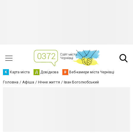
К
Карта міста
Д
Довідкова
В
Веб-камери міста Чернівці
Головна
Афіша
Нічне життя
Іван Боголюбський