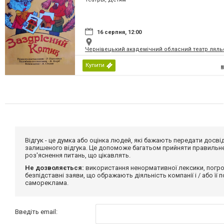
16 серпня, 12:00
Чернівецький академічний обласний театр ляль
Купити
Відгук - це думка або оцінка людей, які бажають передати дос
залишеного відгука. Це допоможе багатьом прийняти правильне 
роз'яснення питань, що цікавлять.
Не дозволяється:
використання ненормативної лексики, погро
безпідставні заяви, що ображають діяльність компанії і / або її
самореклама.
Введіть email: