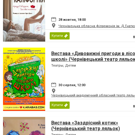
28 жовтня, 18:00
Чернівецька обласна філармонія ім. Д.Гнатю
Купити
Вистава «Дивовижні пригоди в лісо
школі» (Чернівецький театр ляльок
Театры, Детям
30 серпня, 12:00
Чернівецький академічний обласний театр ляль
Купити
Вистава «Заздрісний котик»
(Чернівецький театр ляльок)
Театры, Детям