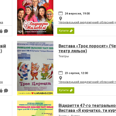
24 вересня, 19:00
ка
Чернівецький академічний обласний ук
Купити
вій
Вистава «Троє поросят» (Ч
)
театр ляльок)
Театры
23 серпня, 12:00
ок
Чернівецький академічний обласний т
Купити
Відкриття 47-го театрально
Вистава «Я курчатко, ти ку
(Чернівецький театр ляльок