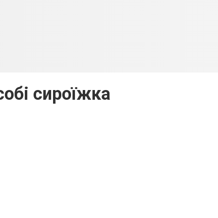
обі сироїжка