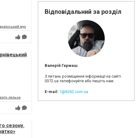
Відповідальний за розділ
раїнський музично-драматичний театр ім. О.Кобилянської
ернівецький
Валерій Гармаш
З питань розміщення інформації на сайті
0372.ua телефонуйте або пишіть нам.
E-mail:
1@6262.com.ua
еатр ляльок
го сезону.
рчатко»
)