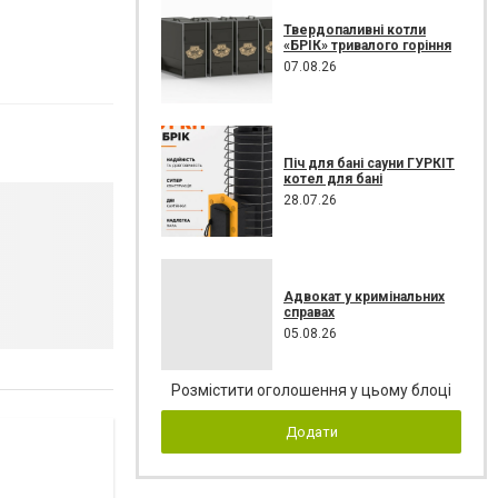
Твердопаливні котли
«БРІК» тривалого горіння
07.08.26
Піч для бані сауни ГУРКІТ
котел для бані
28.07.26
Адвокат у кримінальних
справах
05.08.26
Розмістити оголошення у цьому блоці
Додати