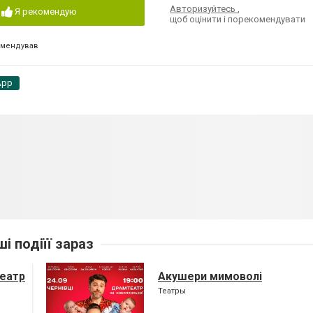
Авторизуйтесь
,
Я рекомендую
щоб оцінити і порекомендувати
омендував
App
ші подіїї зараз
театр
Акушери мимоволі
Театры