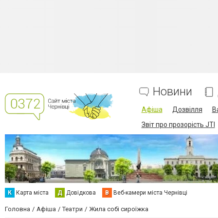
Новини
Афіша
Дозвілля
В
Звіт про прозорість JTI
К
Карта міста
Д
Довідкова
В
Веб-камери міста Чернівці
Головна
Афіша
Театри
Жила собі сироїжка