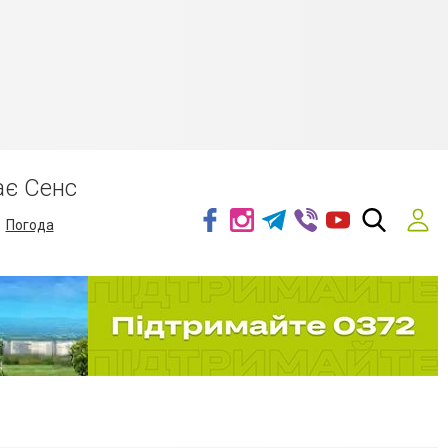
ає Сенс
Погода