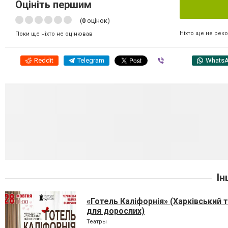
Оцініть першим
(
0
оцінок)
Ніхто ще не рек
Поки ще ніхто не оцінював
Reddit
Telegram
Viber
Whats
Ін
«Готель Каліфорнія» (Харківський 
для дорослих)
Театры