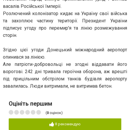
васалів Російської Імперії.
Розлючений колонізатор кидає на Україну свої війська
та захоплює частину території. Президент України
підписує угоду про перемир'я та лінію розмежування
сторін.
Згідно цієї угоди Донецький міжнародний аеропорт
опинився за лінією.
Але патріоти-добровольці не згодні віддавати його
ворогові. 242 дні тривала героїчна оборона, аж врешті
під прицільним обстрілом танків будівля аеропорту
завалилась. Люди витримали, не витримав бетон.
Оцініть першим
(
0
оцінок)
Я рекомендую