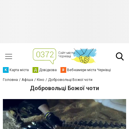
К
Карта міста
Д
Довідкова
В
Веб-камери міста Чернівці
Головна
Афіша
Кіно
Добровольці Божої чоти
Добровольці Божої чоти