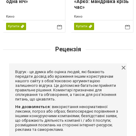
одна ніч»
«Арко: мандрівка крізь
час»
Кино
Кино
Купити
Купити
Рецензія
Відгук - це думка або оцінка людей, які бажають
передати досвід або враження іншим користувачам
нашого сайту з обов'язковою аргументацією
залишеного відгука. Це допоможе багатьом прийняти
правильне рішення. Коментарі призначені для
спілкування та обговорення, а також для роз'яснення
питань, що цікавлять.
Не дозволяється:
використання ненормативної
лексики, погроз або образ; безпосереднє порівняння з
іншими конкуруючими компаніями; безпідставні заяви,
що ображають діяльність компанії і / або її послуги;
розміщення посилань на сторонні інтернет-ресурси;
реклама та самореклама.