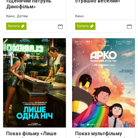
«Щенячий патруль.
страшно веселий»
Динофільм»
Кино, Детям
Кино
Купити
Купити
Показ фільму «Лише
Показ мультфільму