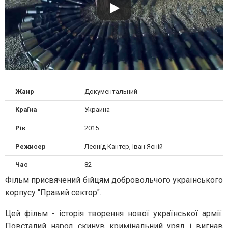
Жанр
Документальний
Країна
Украина
Рік
2015
Режисер
Леонід Кантер, Іван Ясній
Час
82
Фільм присвячений бійцям добровольчого українського
корпусу "Правий сектор".
Цей фільм - історія творення нової української армії.
Повсталий народ скинув кримінальний уряд і вигнав