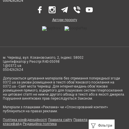
0504262624
Автори проєкту
м. Чернівці, вул. Кохановського, 2, індекс: 58002
Ідентифікатор у Реєстрі R40-05098
1@0372.ua
0504262624
Допускається цитування матеріалів без отримання попередньої згоди
0372.ua за умови розміщення в тексті обов'язкового посилання на
0372.ua - Сайт міста Чернівці. Для інтернет-видань обов'язкове
розміщення прямого, відкритого для пошукових систем гіперпосилання
на цитовані статті не нижче другого абзацу в тексті або в якості джерела.
Порушення виняткових прав переслідується Законом.
Матеріали з плашками «Реклама» чи «Спонсорований контент»
публікуються на правах реклами.
Політика конфіденційності
Правила сайту
Правила
класифайд
Редакційна політика
Фільтри