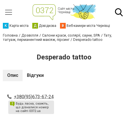
К
Карта міста
Д
Довідкова
В
Веб-камери міста Чернівці
Головна
Дозвілля
Салони краси, солярії, сауни, SPA
Тату,
татуаж, перманентний макіяж, пірсинг
Desperado tattoo
Desperado tattoo
Опис
Відгуки
+380(95)673-67-24
Будь ласка, скажіть,
що дізналися номер
на сайті 0372.ua