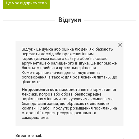
Це моє підприємство
Відгуки
Відгук - це думка або оцінка людей, які бажають
передати досвід або враження іншим
користувачам нашого сайту з обов'язковою
аргументацією залишеного відгука. Це допоможе
багатьом прийняти правильне рішення.
Коментарі призначені для спілкування та
обговорення, а також для роз'яснення питань, що
цікавлять.
Не дозволяється:
використання ненормативної
лексики, погроз або образ; безпосереднє
порівняння з іншими конкуруючими компаніями;
безпідставні заяви, що ображають діяльність
компанії і / або її послуги; розміщення посилань на
сторонні інтернет-ресурси; реклама та
самореклама.
Введіть email: