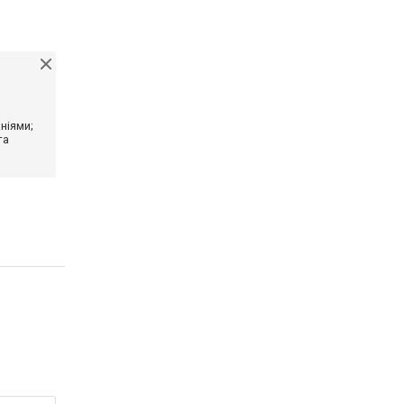
ніями;
та