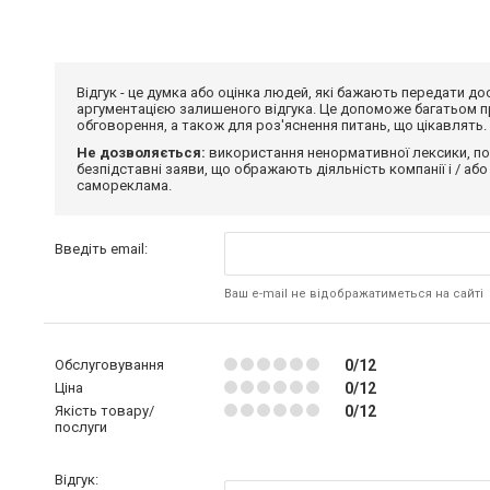
Відгук - це думка або оцінка людей, які бажають передати 
аргументацією залишеного відгука. Це допоможе багатьом пр
обговорення, а також для роз'яснення питань, що цікавлять.
Не дозволяється:
використання ненормативної лексики, по
безпідставні заяви, що ображають діяльність компанії і / або
самореклама.
Введіть email:
Ваш e-mail не відображатиметься на сайті
Обслуговування
0/12
Ціна
0/12
Якість товару/
0/12
послуги
Відгук: