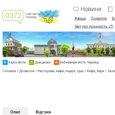
Новини
Афіша
Дозвілля
В
Звіт про прозорість JTI
К
Карта міста
Д
Довідкова
В
Веб-камери міста Чернівці
Головна
Дозвілля
Ресторани, кафе, піцерії, суші
Кафе, бари
Зати
Опис
Відгуки