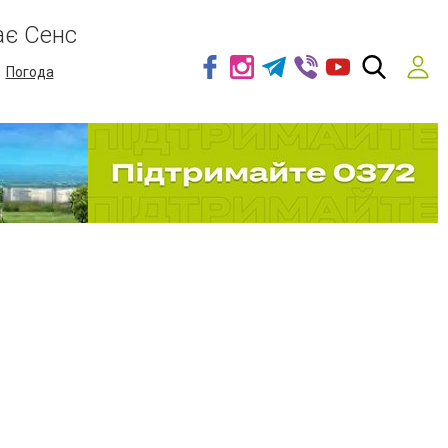
ає Сенс
Погода