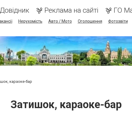
Довідник
Реклама на сайті
ГО М
акансії
Нерухомість
Авто / Мото
Оголошення
Фотозвіти
шок, караоке-бар
Затишок, караоке-бар