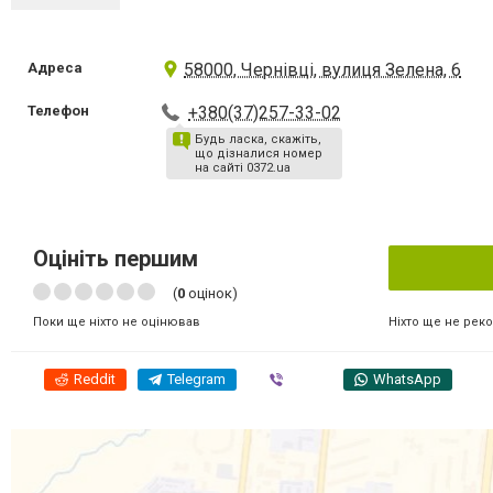
Адреса
58000, Чернівці, вулиця Зелена, 6
Телефон
+380(37)257-33-02
Будь ласка, скажіть,
що дізналися номер
на сайті 0372.ua
Оцініть першим
(
0
оцінок)
Ніхто ще не рек
Поки ще ніхто не оцінював
Reddit
Telegram
Viber
WhatsApp