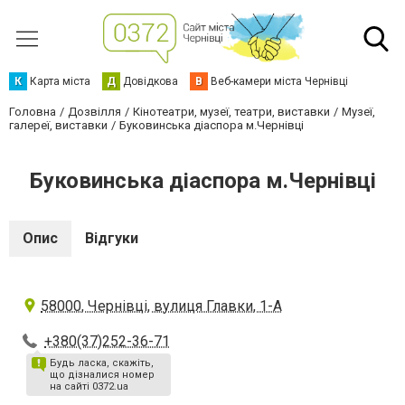
К
Карта міста
Д
Довідкова
В
Веб-камери міста Чернівці
Головна
Дозвілля
Кінотеатри, музеї, театри, виставки
Музеї,
галереї, виставки
Буковинська діаспора м.Чернівці
Буковинська діаспора м.Чернівці
Опис
Відгуки
58000, Чернівці, вулиця Главки, 1-А
+380(37)252-36-71
Будь ласка, скажіть,
що дізналися номер
на сайті 0372.ua