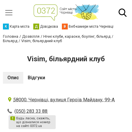
К
Карта міста
Д
Довідкова
В
Веб-камери міста Чернівці
Головна
Дозвілля
Нічні клуби, караоке, боулінг, більярд
Більярд
Visim, більярдний клуб
Visim, більярдний клуб
Опис
Відгуки
58000, Чернівці, вулиця Героїв Майдану, 99-А
(050) 283 33 88
Будь ласка, скажіть,
що дізналися номер
на сайті 0372.ua