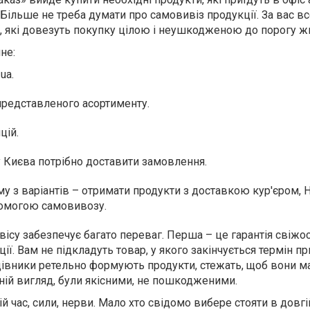
. Більше не треба думати про самовивіз продукції. За вас в
, які довезуть покупку цілою і неушкодженою до порогу жи
не:
ua.
 представленого асортименту.
цій.
у Києва потрібно доставити замовлення.
му з варіантів – отримати продукти з доставкою кур'єром,
омогою самовивозу.
ісу забезпечує багато переваг. Перша – це гарантія свіжос
ії. Вам не підкладуть товар, у якого закінчується термін пр
цівники ретельно формують продукти, стежать, щоб вони м
ій вигляд, були якісними, не пошкодженими.
й час, сили, нерви. Мало хто свідомо вибере стояти в довгій