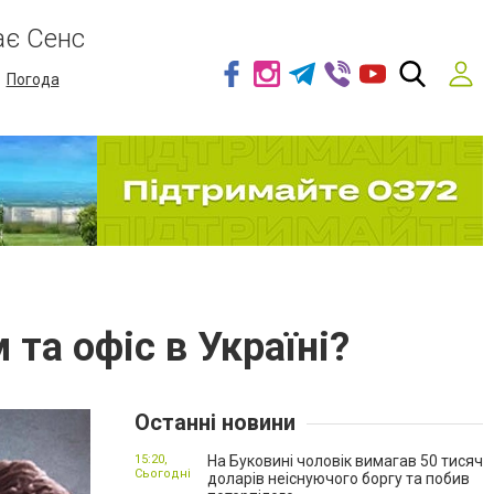
ає Сенс
Погода
та офіс в Україні?
Останні новини
15:20,
На Буковині чоловік вимагав 50 тисяч
Сьогодні
доларів неіснуючого боргу та побив