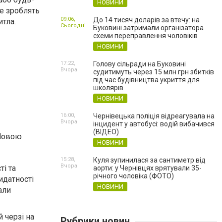
НОВИНИ
се зроблять
09:06,
До 14 тисяч доларів за втечу: на
тла.
Сьогодні
Буковині затримали організатора
схеми переправлення чоловіків
НОВИНИ
17:22,
Голову сільради на Буковині
Вчора
судитимуть через 15 млн грн збитків
під час будівництва укриття для
школярів
НОВИНИ
16:00,
Чернівецька поліція відреагувала на
Вчора
інцидент у автобусі: водій вибачився
(ВІДЕО)
 Новою
НОВИНИ
15:28,
Куля зупинилася за сантиметр від
Вчора
ті та
аорти: у Чернівцях врятували 35-
річного чоловіка (ФОТО)
идатності
НОВИНИ
али
 черзі на
Рубрики новин