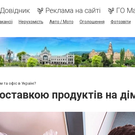
Довідник
Реклама на сайті
ГО М
акансії
Нерухомість
Авто / Мото
Оголошення
Фотозвіти
 та офіс в Україні?
оставкою продуктів на дім 