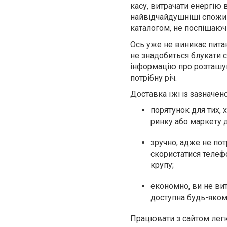
касу, витрачати енергію 
найвідчайдушніші спожив
каталогом, не поспішаючи
Ось уже не виникає питан
не знадобиться блукати с
інформацію про розташув
потрібну річ.
Доставка їжі із зазначено
порятунок для тих, 
ринку або маркету 
зручно, адже не пот
скористатися телефо
крупу;
економно, ви не вит
доступна будь-яком
Працювати з сайтом легко