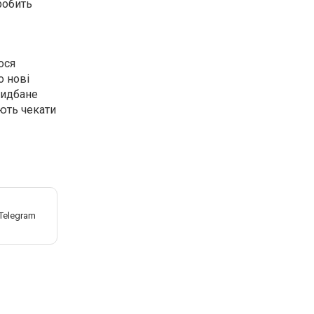
робить
ося
о нові
ридбане
ють чекати