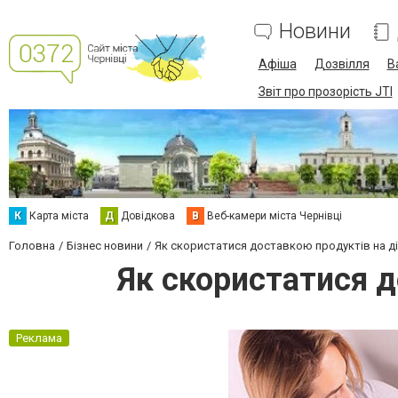
Новини
Афіша
Дозвілля
В
Звіт про прозорість JTI
К
Карта міста
Д
Довідкова
В
Веб-камери міста Чернівці
Головна
Бізнес новини
Як скористатися доставкою продуктів на дім
Як скористатися д
Реклама