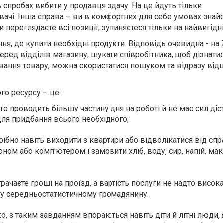
в спробах вибити у продавця здачу. На це йдуть тільки
ачі. Інша справа – ви в комфортних для себе умовах знай
 переглядаєте всі позиції, зупиняєтеся тільки на найвигідн
ня, де купити необхідні продукти. Відповідь очевидна - на 
еред відділів магазину, шукати співробітника, щоб дізнати
ання товару, можна скористатися пошуком та відразу від
го ресурсу – це:
хто проводить більшу частину дня на роботі й не має сил діс
для придбання всього необхідного;
рібно навіть виходити з квартири або відволікатися від спр
ном або комп'ютером і замовити хліб, воду, сир, напій, ма
рачаєте гроші на проїзд, а вартість послуги не надто висока
у середньостатистичному громадянину.
, з таким завданням впораються навіть діти й літні люди, я