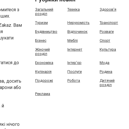
омитеся з
Загальний
Техніка
Здоров'я
розділ
іших.
Туризм
Нерухомість
Транспорт
Zakaz. Вам
ся
Будівництво
Відпочинок
Розваги
шукати
Бізнес
Меблі
Спорт
Жіночий
Інтернет
Культура
розділ
татися до
Економіка
Інтер'єр
Мода
Кулінарія
Послуги
Родина
ав, досить
Подорожі
Робота
Дитячий
розділ
карони або
Реклама
 й
кі нічого