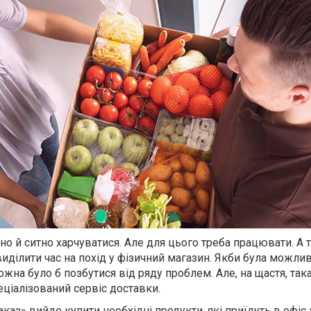
 й ситно харчуватися. Але для цього треба працювати. А т
иділити час на похід у фізичний магазин. Якби була можлив
ожна було б позбутися від ряду проблем. Але, на щастя, так
пеціалізований сервіс доставки.
аказ» вийде купити необхідні продукти, які приїдуть в офіс 