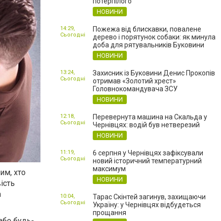
потерпілого
НОВИНИ
14:29,
Пожежа від блискавки, повалене
Сьогодні
дерево і порятунок собаки: як минула
доба для рятувальників Буковини
НОВИНИ
13:24,
Захисник із Буковини Денис Прокопів
Сьогодні
отримав «Золотий хрест»
Головнокомандувача ЗСУ
НОВИНИ
12:18,
Перевернута машина на Скальда у
Сьогодні
Чернівцях: водій був нетверезий
НОВИНИ
11:19,
6 серпня у Чернівцях зафіксували
Сьогодні
новий історичний температурний
максимум
им, хто
НОВИНИ
ість
а
10:04,
Тарас Скінтей загинув, захищаючи
Сьогодні
Україну: у Чернівцях відбудеться
прощання
або будь-