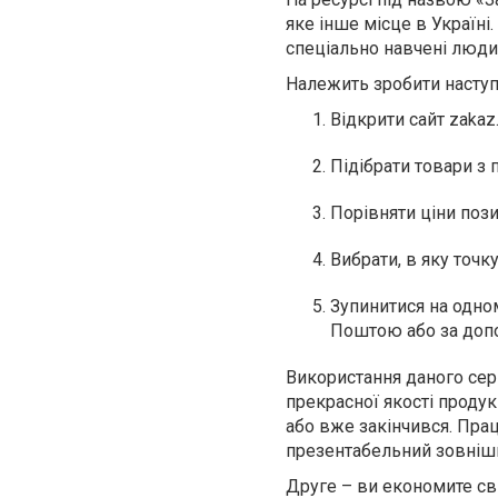
яке інше місце в Україні
спеціально навчені люди
Належить зробити наступ
Відкрити сайт zakaz.
Підібрати товари з
Порівняти ціни пози
Вибрати, в яку точк
Зупинитися на одно
Поштою або за доп
Використання даного серв
прекрасної якості продукц
або вже закінчився. Пра
презентабельний зовнішн
Друге – ви економите сві