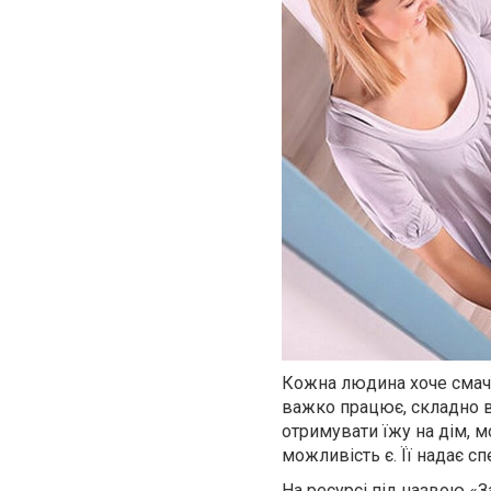
Кожна людина хоче смачно
важко працює, складно в
отримувати їжу на дім, м
можливість є. Її надає с
На ресурсі під назвою «З