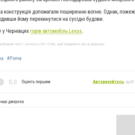
яна конструкція допомагали поширенню вогню. Однак, поже
одивши йому перекинутися на сусідні будови.
у у Чернівцях
горів автомобіль Lexus
.
бхідний текст і натисніть Ctrl + Enter, щоб повідомити про це редакцію
ка
#Ропча
0,0
Оцініть першим
Авторизуйтесь
, щоб
 наші джерела