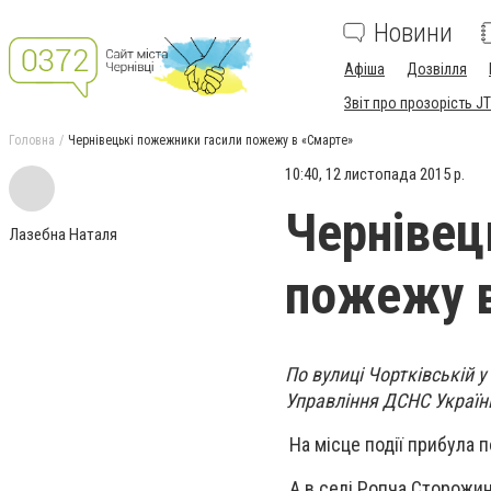
Новини
Афіша
Дозвілля
Звіт про прозорість JT
Головна
Чернівецькі пожежники гасили пожежу в «Смарте»
10:40, 12 листопада 2015 р.
Чернівец
Лазебна Наталя
пожежу 
По вулиці Чортківській 
Управління ДСНС України
На місце події прибула 
А в селі Ропча Сторожин