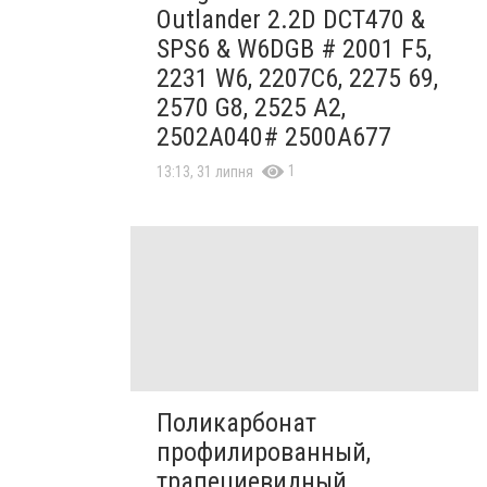
Outlander 2.2D DCT470 &
SPS6 & W6DGB # 2001 F5,
2231 W6, 2207C6, 2275 69,
2570 G8, 2525 A2,
2502A040# 2500A677
1
13:13, 31 липня
Поликарбонат
профилированный,
трапециевидный