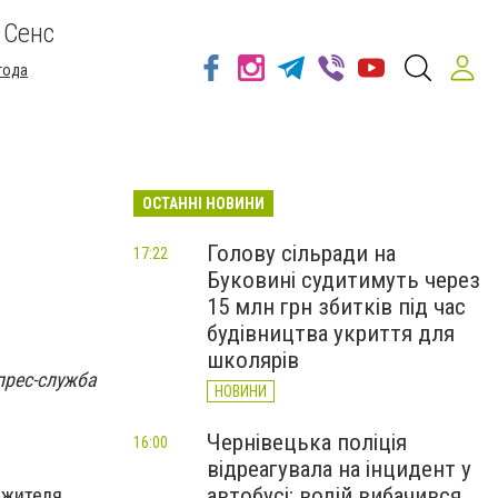
 Сенс
года
ОСТАННІ НОВИНИ
Голову сільради на
17:22
Буковині судитимуть через
15 млн грн збитків під час
будівництва укриття для
школярів
 прес-служба
НОВИНИ
Чернівецька поліція
16:00
відреагувала на інцидент у
автобусі: водій вибачився
 жителя.