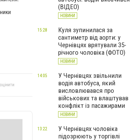
(ВІДЕО)
жники
НОВИНИ
Куля зупинилася за
15:28
сантиметр від аорти: у
Чернівцях врятували 35-
річного чоловіка (ФОТО)
НОВИНИ
У Чернівцях звільнили
14:05
водія автобуса, який
 оцінити
висловлювався про
військових та влаштував
конфлікт із пасажирами
НОВИНИ
У Чернівцях чоловіка
13:22
підозрюють у торгівлі