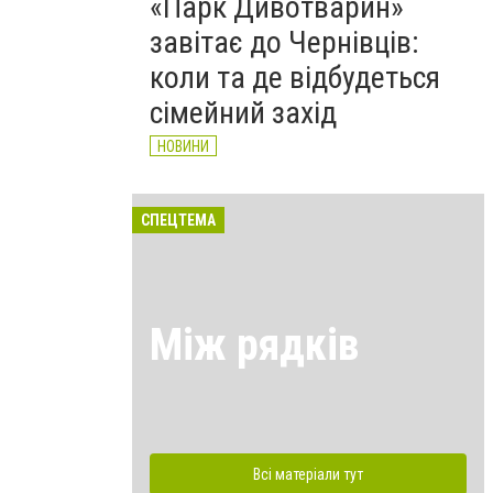
«Парк Дивотварин»
завітає до Чернівців:
коли та де відбудеться
сімейний захід
НОВИНИ
СПЕЦТЕМА
Між рядків
Всі матеріали тут