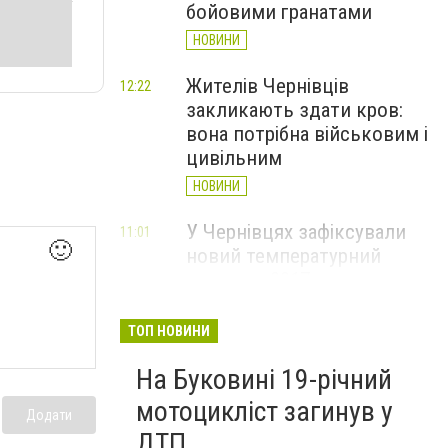
бойовими гранатами
НОВИНИ
Жителів Чернівців
12:22
закликають здати кров:
вона потрібна військовим і
цивільним
НОВИНИ
У Чернівцях зафіксували
11:01
🙂
новий температурний
рекорд з 2017 року
НОВИНИ
ТОП НОВИНИ
Через спеку у Чернівецькій
10:06
На Буковині 19-річний
області обмежили рух
великовагового транспорту
мотоцикліст загинув у
Додати
НОВИНИ
ДТП