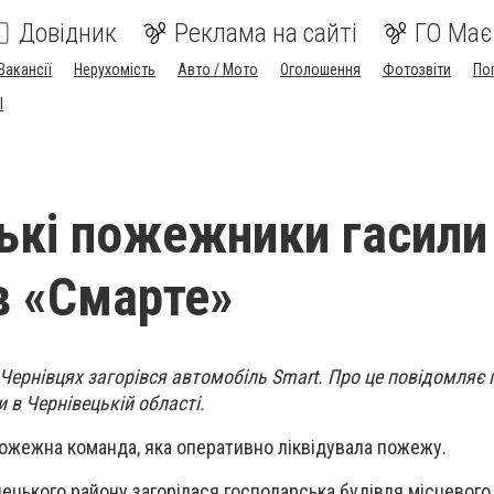
Довідник
Реклама на сайті
ГО Має
Вакансії
Нерухомість
Авто / Мото
Оголошення
Фотозвіти
По
I
ькі пожежники гасили
в «Смарте»
у Чернівцях загорівся автомобіль Smart. Про це повідомляє
 в Чернівецькій області.
пожежна команда, яка оперативно ліквідувала пожежу.
ецького району загорілася господарська будівля місцевого