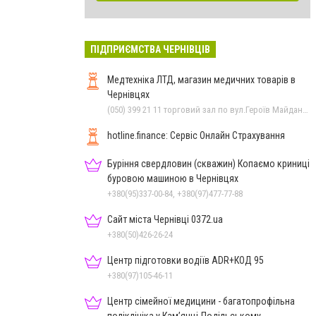
ПІДПРИЄМСТВА ЧЕРНІВЦІВ
Медтехніка ЛТД, магазин медичних товарів в
Чернівцях
(050) 399 21 11 торговий зал по вул.Героїв Майдану, (0372) 52 54 50 "Медтехніка" вул.Головна,16, (0372) 52 01 48 "Оптика" вул. Головна,29, (0372) 52 35 24 "Оптика" вул.Героїв Майдану,12, (0372) 55-56-16
hotline.finance: Сервіс Онлайн Страхування
Буріння свердловин (скважин) Копаємо криниці
буровою машиною в Чернівцях
+380(95)337-00-84, +380(97)477-77-88
Сайт міста Чернівці 0372.ua
+380(50)426-26-24
Центр підготовки водіїв ADR+КОД 95
+380(97)105-46-11
Центр сімейної медицини - багатопрофільна
поліклініка у Кам’янці-Подільському