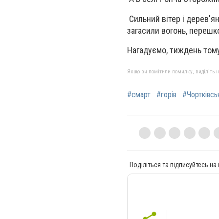
Сильний вітер і дерев'
загасили вогонь, перешк
Нагадуємо, тиждень том
Якщо ви помітили помилку, виділіть нео
#смарт
#горів
#Чортківсь
Поділіться та підписуйтесь на