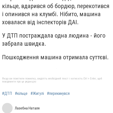
кільце, вдарився об бордюр, перекотився
і опинився на клумбі. Нібито, машина
ховалася від інспекторів ДАІ.
У ДТП постраждала одна людина - його
забрала швидка.
Пошкодження машина отримала суттєві.
Якщо ви помітили помилку, виділіть необхідний текст і натисніть Ctrl + Enter, щоб
повідомити про це редакцію
#ДТП
#кільце
#Жигулі
#перекинувся
Лазебна Наталя