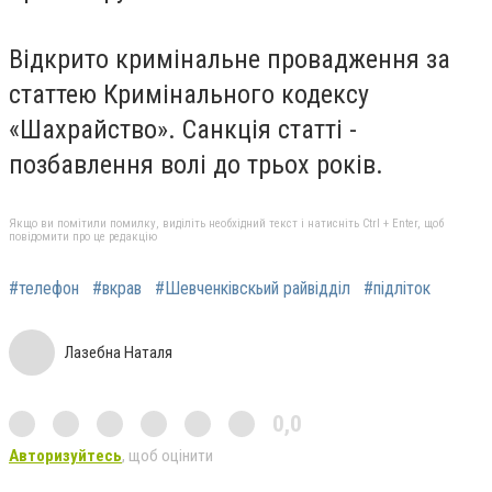
Відкрито кримінальне провадження за
статтею Кримінального кодексу
«Шахрайство». Санкція статті -
позбавлення волі до трьох років.
Якщо ви помітили помилку, виділіть необхідний текст і натисніть Ctrl + Enter, щоб
повідомити про це редакцію
#телефон
#вкрав
#Шевченківскьий райвідділ
#підліток
Лазебна Наталя
0,0
Авторизуйтесь
, щоб оцінити