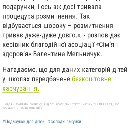
подарунки, і ось аж досі тривала
процедура розмитнення. Так
відбувається щороку – розмитнення
триває дуже-дуже довго.», - розповідає
керівник благодійної асоціації «Сім’я і
здоров’я» Валентина Мельничук.
Нагадаємо, що для даних категорій дітей
у школах передбачене
безкоштовне
харчування.
Якщо ви помітили помилку, виділіть необхідний текст і натисніть Ctrl + Enter, щоб
повідомити про це редакцію
#Подарунки для дітей
#солодкі пакунки