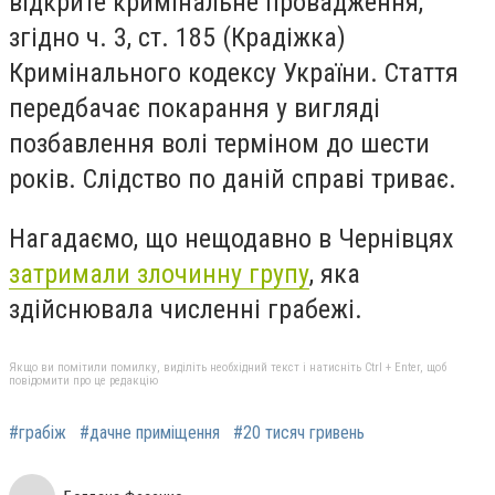
відкрите кримінальне провадження,
згідно ч. 3, ст. 185 (Крадіжка)
Кримінального кодексу України. Стаття
передбачає покарання у вигляді
позбавлення волі терміном до шести
років. Слідство по даній справі триває.
Нагадаємо, що нещодавно в Чернівцях
затримали злочинну групу
, яка
здійснювала численні грабежі.
Якщо ви помітили помилку, виділіть необхідний текст і натисніть Ctrl + Enter, щоб
повідомити про це редакцію
#грабіж
#дачне приміщення
#20 тисяч гривень