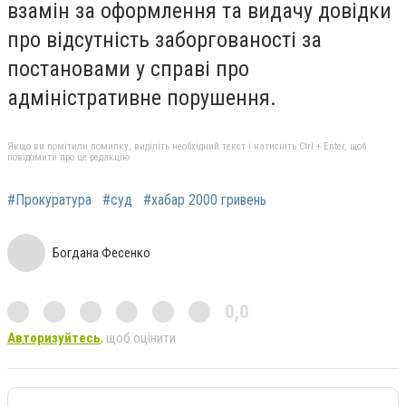
взамін за оформлення та видачу довідки
про відсутність заборгованості за
постановами у справі про
адміністративне порушення.
Якщо ви помітили помилку, виділіть необхідний текст і натисніть Ctrl + Enter, щоб
повідомити про це редакцію
#Прокуратура
#суд
#хабар 2000 гривень
Богдана Фесенко
0,0
Авторизуйтесь
, щоб оцінити