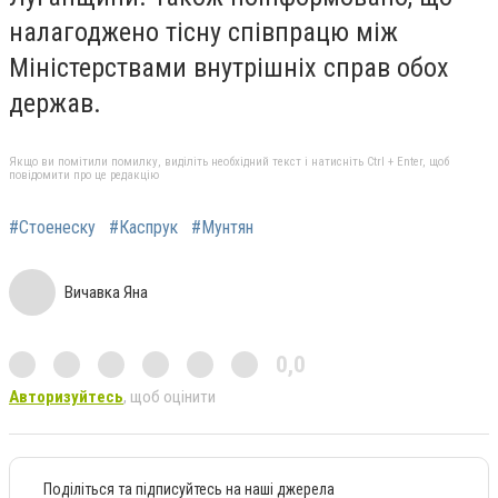
налагоджено тісну співпрацю між
Міністерствами внутрішніх справ обох
держав.
Якщо ви помітили помилку, виділіть необхідний текст і натисніть Ctrl + Enter, щоб
повідомити про це редакцію
#Стоенеску
#Каспрук
#Мунтян
Вичавка Яна
0,0
Авторизуйтесь
, щоб оцінити
Поділіться та підписуйтесь на наші джерела