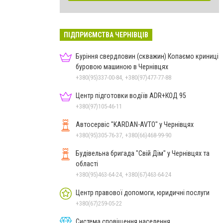
ПІДПРИЄМСТВА ЧЕРНІВЦІВ
Буріння свердловин (скважин) Копаємо криниці
буровою машиною в Чернівцях
+380(95)337-00-84, +380(97)477-77-88
Центр підготовки водіїв ADR+КОД 95
+380(97)105-46-11
Автосервіс "KARDAN-AVTO" у Чернівцях
+380(95)305-76-37, +380(66)468-99-90
Будівельна бригада "Свій Дім" у Чернівцях та
області
+380(95)463-64-24, +380(67)463-64-24
Центр правової допомоги, юридичні послуги
+380(67)259-05-22
Система сповіщення населення