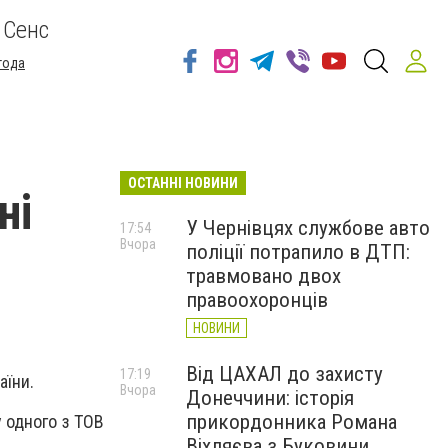
 Сенс
года
ОСТАННІ НОВИНИ
ні
У Чернівцях службове авто
17:54
Вчора
поліції потрапило в ДТП:
травмовано двох
правоохоронців
НОВИНИ
Від ЦАХАЛ до захисту
17:19
аїни.
Вчора
Донеччини: історія
прикордонника Романа
 одного з ТОВ
Віхляєва з Буковини