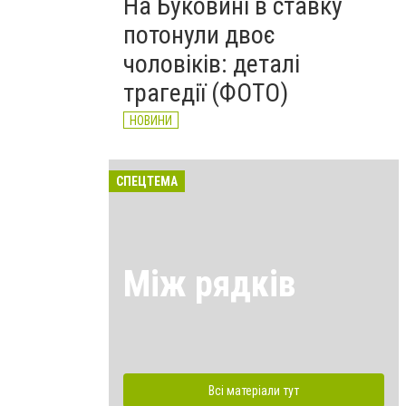
На Буковині в ставку
потонули двоє
чоловіків: деталі
трагедії (ФОТО)
НОВИНИ
СПЕЦТЕМА
Між рядків
Всі матеріали тут