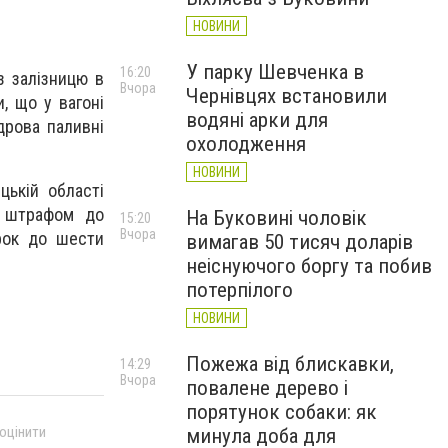
НОВИНИ
У парку Шевченка в
16:20
з залізницю в
Вчора
Чернівцях встановили
, що у вагоні
водяні арки для
дрова паливні
охолодження
НОВИНИ
цькій області
я штрафом до
На Буковині чоловік
15:20
Вчора
рок до шести
вимагав 50 тисяч доларів
неіснуючого боргу та побив
потерпілого
НОВИНИ
Пожежа від блискавки,
14:29
Вчора
повалене дерево і
порятунок собаки: як
 оцінити
минула доба для