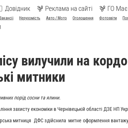
Довідник
Реклама на сайті
ГО Має
Вакансії
Нерухомість
Авто / Мото
Оголошення
Фотозвіти
По
I
лісу вилучили на кордо
ькі митники
вних порід сосни та ялини.
ління захисту економіки в Чернівецькій області ДЗЕ НП Укр
рська митниця ДФС здійснила митне оформлення вантажу