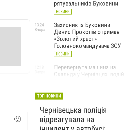
рятувальників Буковини
НОВИНИ
Захисник із Буковини
13:24
Вчора
Денис Прокопів отримав
«Золотий хрест»
Головнокомандувача ЗСУ
НОВИНИ
Перевернута машина на
12:18
Вчора
Скальда у Чернівцях: водій
був нетверезий
НОВИНИ
ТОП НОВИНИ
6 серпня у Чернівцях
11:19
Вчора
Чернівецька поліція
зафіксували новий
історичний температурний
відреагувала на
🙂
максимум
інцидент у автобусі: