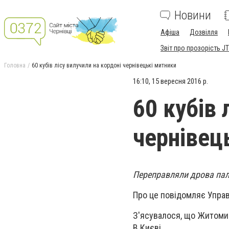
Новини
Афіша
Дозвілля
Звіт про прозорість JT
Головна
60 кубів лісу вилучили на кордоні чернівецькі митники
16:10, 15 вересня 2016 р.
60 кубів 
чернівец
Переправляли дрова пали
Про це повідомляє Управ
З'ясувалося, що Житоми
В Києві.