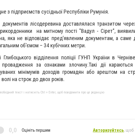
не з підприємств сусідньої Республіки Румунія.
х документів лісодеревина доставлялася транзитом чере
Прикордонники на митному пості "Вадул - Сірет", виявили
на, яка не відповідає пред’явленим документам, а саме 
агальним об’ємом – 34 кубічних метри.
 Глибоцького відділення поліції ГУНП України в Черніве
 провадження за ознаками злочину.Такі дії караютьс
вуваних мінімумів доходів громадян або арештом на ст
волі на строк до двох років.
бхідний текст і натисніть Ctrl + Enter, щоб повідомити про це редакцію
0,0
Оцініть першим
Авторизуйтесь
, щоб