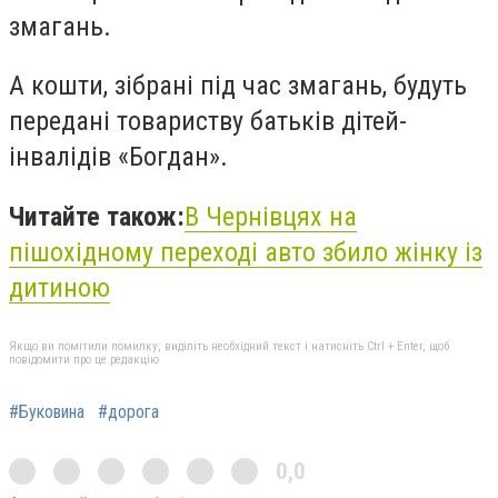
змагань.
А кошти, зібрані під час змагань, будуть
передані товариству батьків дітей-
інвалідів «Богдан».
Читайте також:
В Чернівцях на
пішохідному переході авто збило жінку із
дитиною
Якщо ви помітили помилку, виділіть необхідний текст і натисніть Ctrl + Enter, щоб
повідомити про це редакцію
#Буковина
#дорога
0,0