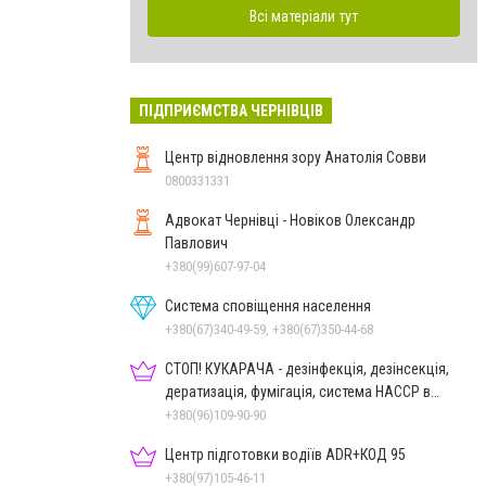
Всі матеріали тут
ПІДПРИЄМСТВА ЧЕРНІВЦІВ
Центр відновлення зору Анатолія Совви
0800331331
Адвокат Чернівці - Новіков Олександр
Павлович
+380(99)607-97-04
Система сповіщення населення
+380(67)340-49-59, +380(67)350-44-68
СТОП! КУКАРАЧА - дезінфекція, дезінсекція,
дератизація, фумігація, система HACCP в
Чернівцях
+380(96)109-90-90
Центр підготовки водіїв ADR+КОД 95
+380(97)105-46-11