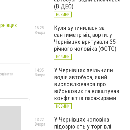
(ВІДЕО)
НОВИНИ
ернівцях
Куля зупинилася за
15:28
Вчора
сантиметр від аорти: у
Чернівцях врятували 35-
річного чоловіка (ФОТО)
НОВИНИ
У Чернівцях звільнили
14:05
 оцінити
Вчора
водія автобуса, який
висловлювався про
військових та влаштував
конфлікт із пасажирами
НОВИНИ
У Чернівцях чоловіка
13:22
Вчора
підозрюють у торгівлі