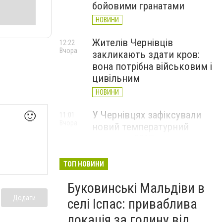
бойовими гранатами
НОВИНИ
Жителів Чернівців
12:22
Вчора
закликають здати кров:
вона потрібна військовим і
цивільним
НОВИНИ
У Чернівцях зафіксували
🙂
11:01
Вчора
новий температурний
рекорд з 2017 року
НОВИНИ
ТОП НОВИНИ
Через спеку у Чернівецькій
10:06
Вчора
Буковинські Мальдіви в
області обмежили рух
великовагового транспорту
Додати
селі Іспас: приваблива
НОВИНИ
локація за годину від