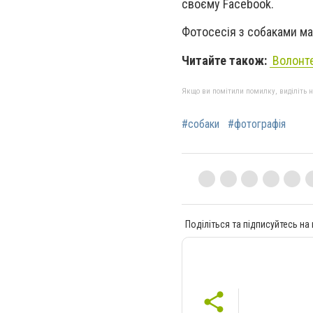
своєму Facebook.
Фотосесія з собаками м
Читайте також:
Волонте
Якщо ви помітили помилку, виділіть нео
#собаки
#фотографія
Поділіться та підписуйтесь на