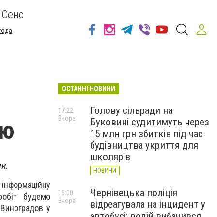
 Сенс
года
ОСТАННІ НОВИНИ
Голову сільради на
17:22
Вчора
Буковині судитимуть через
ію
15 млн грн збитків під час
будівництва укриття для
школярів
ми.
НОВИНИ
 інформаційну
Чернівецька поліція
16:00
робіт будемо
Вчора
відреагувала на інцидент у
 Виноградов у
автобусі: водій вибачився