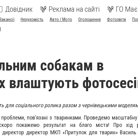
Довідник
Реклама на сайті
ГО Має
Вакансії
Нерухомість
Авто / Мото
Оголошення
Фотозвіти
По
I
льним собакам в
х влаштують фотосес
ь для соціального ролика разом з чернівецькими моделя
і проблеми, пов’язані з тваринками. Проведемо масштабну
скоро покажемо результат на благо міста! Про хід 
ав директор директор МКП «Притулок для тварин» Василь