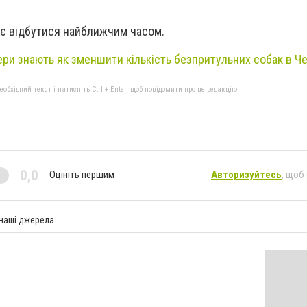
ає відбутися найближчим часом.
ри знають як зменшити кількість безпритульних собак в Ч
бхідний текст і натисніть Ctrl + Enter, щоб повідомити про це редакцію
0,0
Оцініть першим
Авторизуйтесь
, щоб
 наші джерела