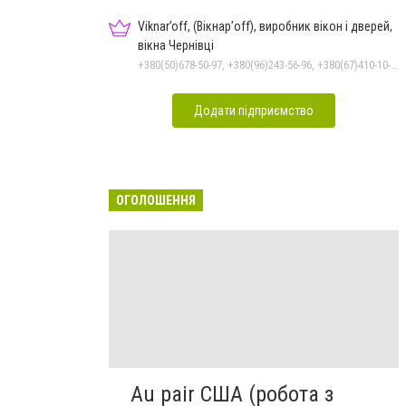
Viknar’off, (Вікнар’off), виробник вікон і дверей,
вікна Чернівці
+380(50)678-50-97, +380(96)243-56-96, +380(67)410-10-74, +380(50)410-10-78
Додати підприємство
ОГОЛОШЕННЯ
Au pair США (робота з