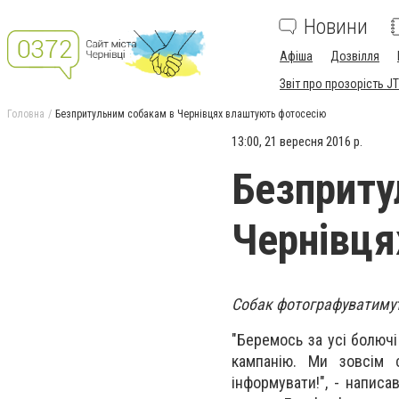
Новини
Афіша
Дозвілля
Звіт про прозорість JT
Головна
Безпритульним собакам в Чернівцях влаштують фотосесію
13:00, 21 вересня 2016 р.
Безприту
Чернівця
Собак фотографуватимут
"Беремось за усі болюч
кампанію. Ми зовсім 
інформувати!", - напис