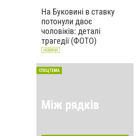
На Буковині в ставку
потонули двоє
чоловіків: деталі
трагедії (ФОТО)
НОВИНИ
СПЕЦТЕМА
Між рядків