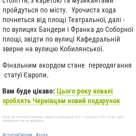
століття, з каретою та музикантами
пройдуться по місту. Урочиста хода
почнеться від площі Театральної, далі -
по вулицях Бандери і Франка до Соборної
площі, звідти по вулиці Кафедральній
зверне на вулицю Кобилянської.
Фінальним акордом стане переодягання
статуї Європи.
Вам буде цікаво:
Цього року ковалі
зроблять Чернівцям новий подарунок
Якщо ви помітили помилку, виділіть необхідний текст і натисніть Ctrl + Enter, щоб
повідомити про це редакцію
#статуяЄвропи
#хода