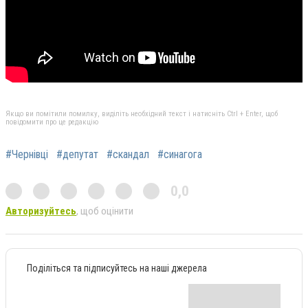
Якщо ви помітили помилку, виділіть необхідний текст і натисніть Ctrl + Enter, щоб
повідомити про це редакцію
#Чернівці
#депутат
#скандал
#синагога
0,0
Авторизуйтесь
, щоб оцінити
Поділіться та підписуйтесь на наші джерела