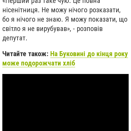
«Перший раз таке чую. Це повна
нісенітниця. Не можу нічого розказати,
бо я нічого не знаю. Я можу показати, що
світло я не вирубував», - розповів
депутат.
Читайте також:
На Буковині до кінця року
може подорожчати хліб