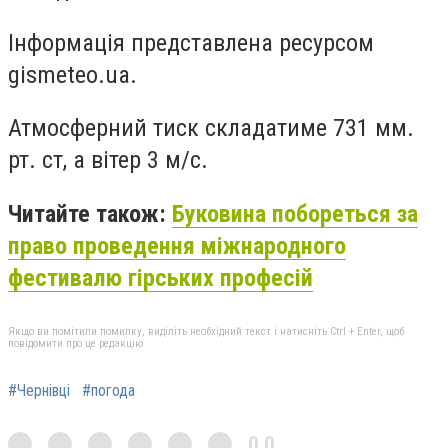
Інформація представлена ресурсом
gismeteo.ua.
Атмосферний тиск складатиме 731 мм.
рт. ст, а вітер 3 м/с.
Читайте також:
Буковина побореться за
право проведення міжнародного
фестивалю гірських професій
Якщо ви помітили помилку, виділіть необхідний текст і натисніть Ctrl + Enter, щоб
повідомити про це редакцію
#Чернівці
#погода
0,0