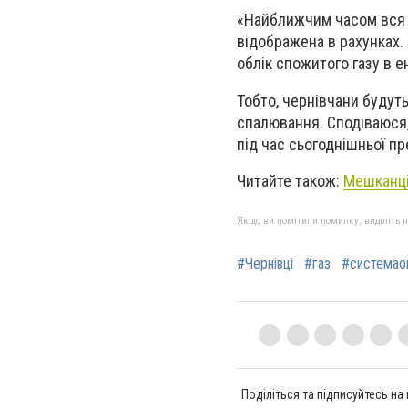
«Найближчим часом вся і
відображена в рахунках.
облік спожитого газу в е
Тобто, чернівчани будуть
спалювання. Сподіваюся,
під час сьогоднішньої пр
Читайте також:
Мешканці
Якщо ви помітили помилку, виділіть нео
#Чернівці
#газ
#системао
Поділіться та підписуйтесь на