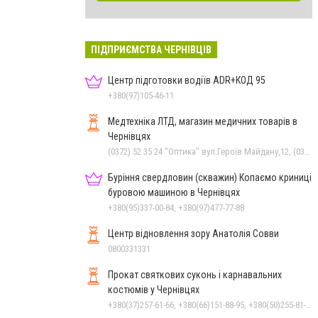
ПІДПРИЄМСТВА ЧЕРНІВЦІВ
Центр підготовки водіїв ADR+КОД 95
+380(97)105-46-11
Медтехніка ЛТД, магазин медичних товарів в
Чернівцях
(0372) 52 35 24 "Оптика" вул.Героїв Майдану,12, (0372) 52 01 48 "Оптика" вул. Головна,29, (0372) 52 54 50 "Медтехніка" вул.Головна,16, (050) 399 21 11 торговий зал по вул.Героїв Майдану, (0372) 55-56-16
Буріння свердловин (скважин) Копаємо криниці
буровою машиною в Чернівцях
+380(95)337-00-84, +380(97)477-77-88
Центр відновлення зору Анатолія Совви
0800331331
Прокат святкових суконь і карнавальних
костюмів у Чернівцях
+380(37)257-61-66, +380(66)151-88-95, +380(50)255-81-16