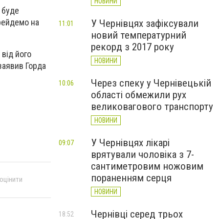
НОВИНИ
 буде
ерейдемо на
У Чернівцях зафіксували
11:01
новий температурний
рекорд з 2017 року
 від його
НОВИНИ
заявив Горда
Через спеку у Чернівецькій
10:06
області обмежили рух
великовагового транспорту
НОВИНИ
У Чернівцях лікарі
09:07
врятували чоловіка з 7-
сантиметровим ножовим
пораненням серця
 оцінити
НОВИНИ
Чернівці серед трьох
18:52