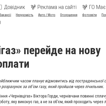
Довідник
Реклама на сайті
ГО Має
Вакансії
Нерухомість
Авто / Мото
Оголошення
Фотозвіти
По
I
ігаз» перейде на нову
оплати
айближчим часом планує відмовитись від пострадянської 
 розрахунок за об’єм газу, який пройшов через лічильник.
ння «Чернівцігаз» Віктора Горди, чернівчани повинні сплач
оботу, яку виконує газ, а не за об’єм, який проходить через 