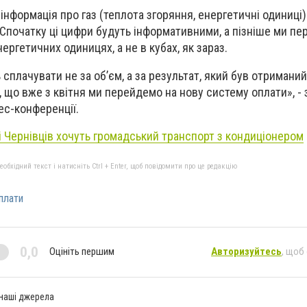
нформація про газ (теплота згоряння, енергетичні одиниці)
 Спочатку ці цифри будуть інформативними, а пізніше ми п
нергетичних одиницях, а не в кубах, як зараз.
 сплачувати не за об’єм, а за результат, який був отриманий
 що вже з квітня ми перейдемо на нову систему оплати», - 
ес-конференції.
 Чернівців хочуть громадський транспорт з кондиціонером
бхідний текст і натисніть Ctrl + Enter, щоб повідомити про це редакцію
плати
0,0
Оцініть першим
Авторизуйтесь
, щоб
 наші джерела