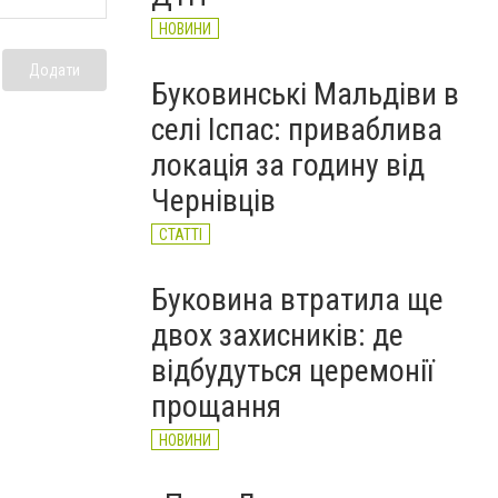
НОВИНИ
Додати
Буковинські Мальдіви в
селі Іспас: приваблива
локація за годину від
Чернівців
СТАТТІ
Буковина втратила ще
двох захисників: де
відбудуться церемонії
прощання
НОВИНИ