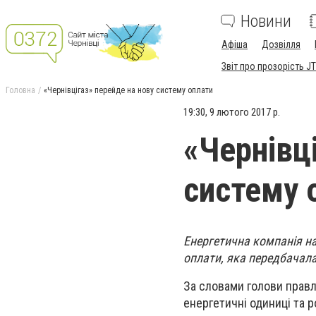
Новини
Афіша
Дозвілля
Звіт про прозорість JT
Головна
«Чернівцігаз» перейде на нову систему оплати
19:30, 9 лютого 2017 р.
«Чернівц
систему 
Енергетична компанія н
оплати, яка передбачала
За словами голови правлі
енергетичні одиниці та р