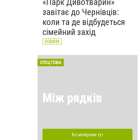
«Парк Дивотварин»
завітає до Чернівців:
коли та де відбудеться
сімейний захід
НОВИНИ
СПЕЦТЕМА
Між рядків
Всі матеріали тут