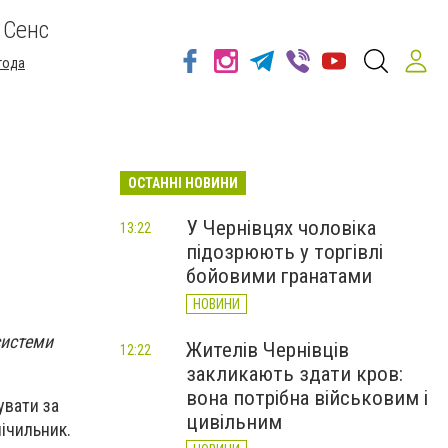
 Сенс
года
ОСТАННІ НОВИНИ
У Чернівцях чоловіка
13:22
підозрюють у торгівлі
бойовими гранатами
НОВИНИ
системи
Жителів Чернівців
12:22
закликають здати кров:
вона потрібна військовим і
увати за
цивільним
лічильник.