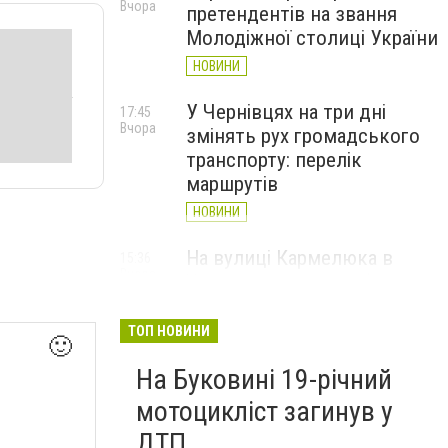
Вчора
претендентів на звання
Молодіжної столиці України
НОВИНИ
У Чернівцях на три дні
17:45
Вчора
змінять рух громадського
транспорту: перелік
маршрутів
НОВИНИ
На вулиці Кармелюка в
15:36
Вчора
Чернівцях автівка збила
водія електросамоката
ТОП НОВИНИ
НОВИНИ
🙂
На Буковині 19-річний
мотоцикліст загинув у
ДТП