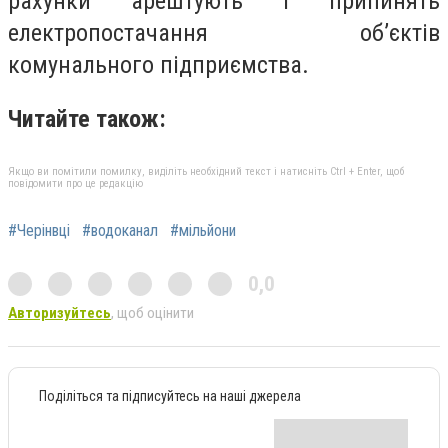
рахунки арештують і припинять
електропостачання об’єктів
комунального підприємства.
Читайте також:
Якщо ви помітили помилку, виділіть необхідний текст і натисніть Ctrl + Enter, щоб
повідомити про це редакцію
#Черінвці
#водоканал
#мільйони
0,0
Авторизуйтесь
, щоб оцінити
Поділіться та підписуйтесь на наші джерела