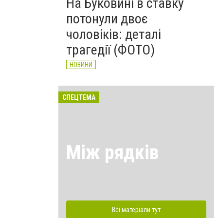
На Буковині в ставку
потонули двоє
чоловіків: деталі
трагедії (ФОТО)
НОВИНИ
СПЕЦТЕМА
Між рядків
Всі матеріали тут