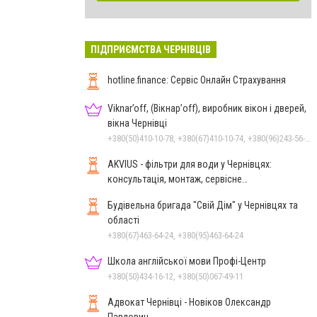
ПІДПРИЄМСТВА ЧЕРНІВЦІВ
hotline.finance: Сервіс Онлайн Страхування
Viknar’off, (Вікнар’off), виробник вікон і дверей,
вікна Чернівці
+380(50)410-10-78, +380(67)410-10-74, +380(96)243-56-96, +380(50)678-50-97
AKVIUS - фільтри для води у Чернівцях:
консультація, монтаж, сервісне
обслуговування
Будівельна бригада "Свій Дім" у Чернівцях та
області
+380(67)463-64-24, +380(95)463-64-24
Школа англійської мови Профі-Центр
+380(50)434-16-12, +380(50)067-49-11
Адвокат Чернівці - Новіков Олександр
Павлович