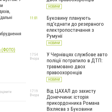
ли
НОВИНИ
дязів,
їдальні
Буковину планують
11:01
під'єднати до резервного
електропостачання з
забруднення
Румунії
НОВИНИ
а (ФОТО)
У Чернівцях службове авто
17:54
Вчора
поліції потрапило в ДТП:
травмовано двох
правоохоронців
НОВИНИ
Від ЦАХАЛ до захисту
17:19
 оцінити
Вчора
Донеччини: історія
прикордонника Романа
Віхляєва з Буковини