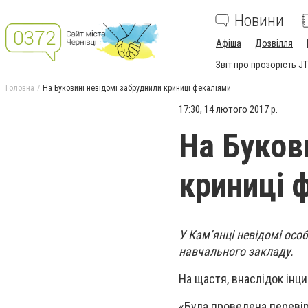
Новини
Афіша
Дозвілля
Звіт про прозорість JT
Головна
На Буковині невідомі забруднили криниці фекаліями
17:30, 14 лютого 2017 р.
На Буков
криниці 
У Кам’янці невідомі осо
навчального закладу.
На щастя, внаслідок інци
«Була проведена перевір