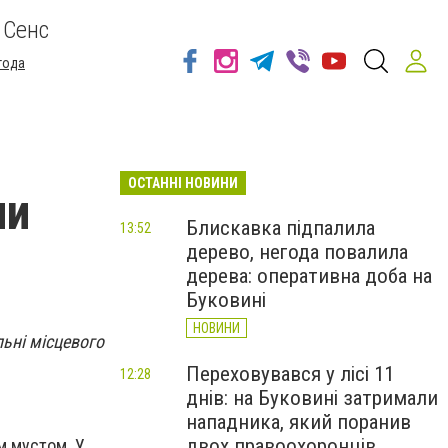
 Сенс
года
ОСТАННІ НОВИНИ
ли
Блискавка підпалила
13:52
дерево, негода повалила
дерева: оперативна доба на
Буковині
НОВИНИ
льні місцевого
Переховувався у лісі 11
12:28
днів: на Буковині затримали
нападника, який поранив
двох правоохоронців
м мустом. У