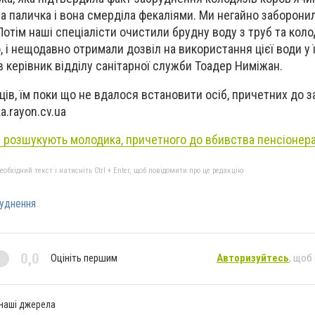
а паличка і вона смерділа фекаліями. Ми негайно заборони
Потім наші спеціалісти очистили брудну воду з труб та коло
 і нещодавно отримали дозвіл на використання цієї води у 
в керівник відділу санітарної служби Тоадер Ниміжан.
ів, їм поки що не вдалося встановити осіб, причетних до 
a.rayon.cv.ua
 розшукують молодика, причетного до вбивства пенсіонер
бхідний текст і натисніть Ctrl + Enter, щоб повідомити про це редакцію
уднення
0,0
Оцініть першим
Авторизуйтесь
, щоб
 наші джерела