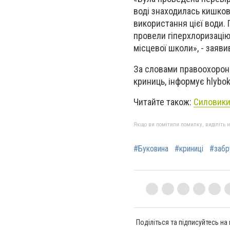
воді знаходилась кишков
використання цієї води. 
провели гіперхлоризацію,
місцевої школи», - заяви
За словами правоохоронц
криниць, інформує hlybok
Читайте також:
Силовики
Якщо ви помітили помилку, виділіть нео
#Буковина
#криниці
#забр
Поділіться та підписуйтесь на