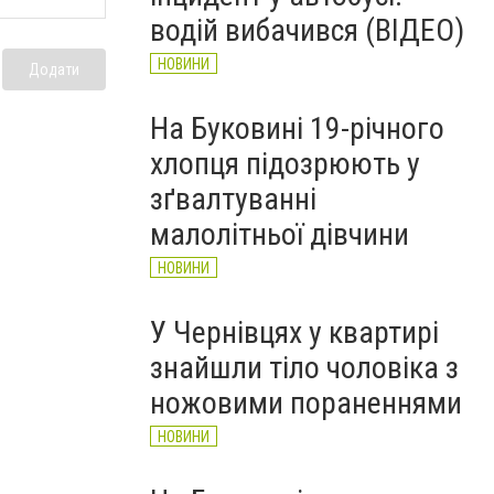
рятувальників Буковини
водій вибачився (ВІДЕО)
НОВИНИ
НОВИНИ
Додати
На Буковині 19-річного
хлопця підозрюють у
зґвалтуванні
малолітньої дівчини
НОВИНИ
У Чернівцях у квартирі
знайшли тіло чоловіка з
ножовими пораненнями
НОВИНИ