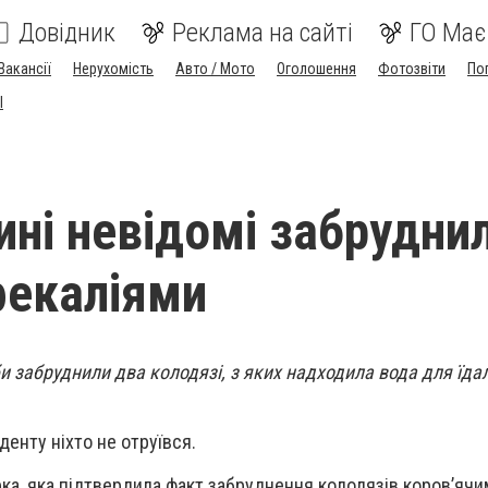
Довідник
Реклама на сайті
ГО Має
Вакансії
Нерухомість
Авто / Мото
Оголошення
Фотозвіти
По
I
ині невідомі забрудни
фекаліями
би забруднили два колодязі, з яких надходила вода для їда
денту ніхто не отруївся.
ка, яка підтвердила факт забруднення колодязів коров’ячи