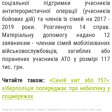
соціальної підтримки учасників
антитерористичної операції (учасників
бойових дій) та членів їх сімей на 2017 -
2019 роки. Розглянуто 14 справ.
Матеріальну допомогу надано 12
заявникам - членам сімей мобілізованих
військовослужбовців, загиблих або
поранених учасників АТО у розмірі 117
тис. грн.
Читайте також:
«Синій кит або f57»:
кіберполіція попереджає про небезпеку у
соцмережах
Якщо ви помітили помилку, виділіть необхідний текст і натисніть Ctrl + Enter, щоб