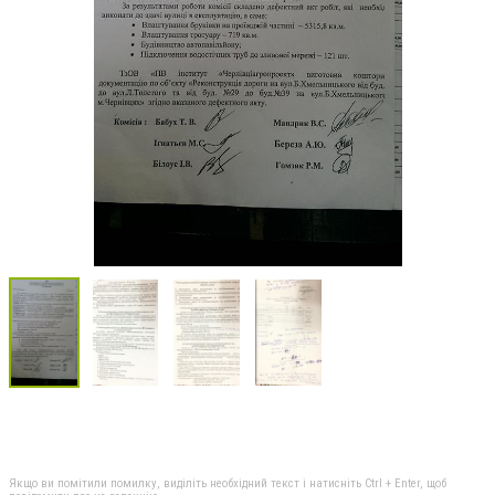
Якщо ви помітили помилку, виділіть необхідний текст і натисніть Ctrl + Enter, щоб