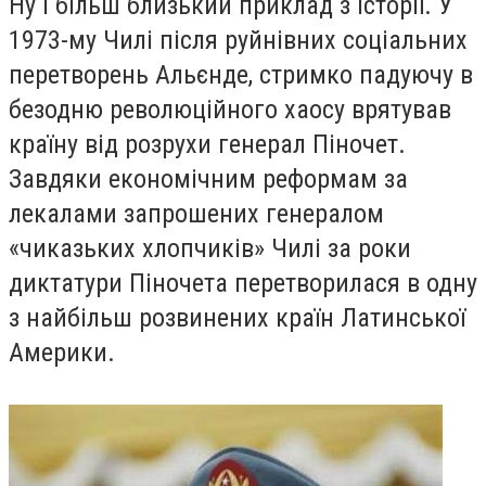
Ну і більш близький приклад з історії. У
1973-му Чилі після руйнівних соціальних
перетворень Альєнде, стримко падуючу в
безодню революційного хаосу врятував
країну від розрухи генерал Піночет.
Завдяки економічним реформам за
лекалами запрошених генералом
«чиказьких хлопчиків» Чилі за роки
диктатури Піночета перетворилася в одну
з найбільш розвинених країн Латинської
Америки.