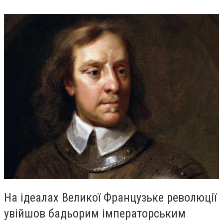
На ідеалах Великої Французьке революції
увійшов бадьорим імператорським