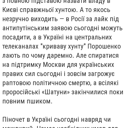
з повною підставою назвати владу в
Києві справжньої хунтою. А то якось
незручно виходить — в Росії за лайк під
антипутінським заявою сьогодні можуть
посадити, а в Україні на центральних
телеканалах "криваву хунту" Порошенко
лають по чому даремно. Але спиратися
на підтримку Москви для українських
правих сил сьогодні і зовсім загрожує
раптовою політичною смертю, а всілякі
проросійські «Шатуни» закінчилися поки
повним пшиком.
Піночет в Україні сьогодні навряд чи