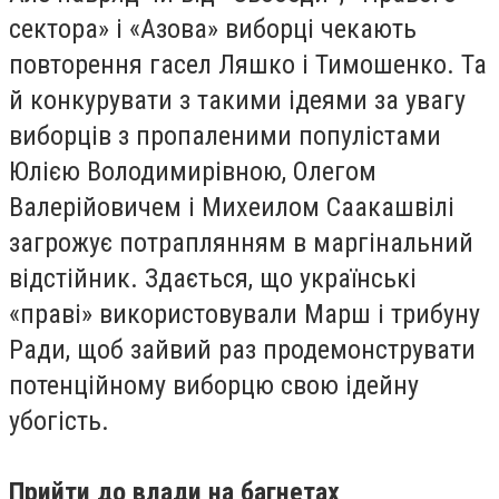
сектора» і «Азова» виборці чекають
повторення гасел Ляшко і Тимошенко. Та
й конкурувати з такими ідеями за увагу
виборців з пропаленими популістами
Юлією Володимирівною, Олегом
Валерійовичем і Михеилом Саакашвілі
загрожує потраплянням в маргінальний
відстійник. Здається, що українські
«праві» використовували Марш і трибуну
Ради, щоб зайвий раз продемонструвати
потенційному виборцю свою ідейну
убогість.
Прийти до влади на багнетах