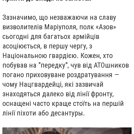
Зазначимо, що незважаючи на славу
визволителів Маріуполя, полк «Азов»
сьогодні для багатьох армійців
асоціюється, в першу чергу, з
Національною гвардією. Кожен, хто
побував на "передку", чув від АТОшников
погано приховуване роздратування —
чому Нацгвардейці, які зазвичай
знаходяться далеко від лінії фронту,
оснащені часто краще стоїть на першій
лінії піхоти або десантуры.