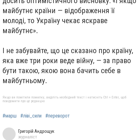
досить оптимістичного висновку: «І якщо
майбутнє країни — відображення її
молоді, то Україну чекає яскраве
майбутнє».
І не забувайте, що це сказано про країну,
яка вже три роки веде війну, — за право
бути такою, якою вона бачить себе в
майбутньому.
Якщо ви помітили помилку, виділіть необхідний текст і натисніть Ctrl + Enter, щоб
повідомити про це редакцію
#марш
#ліві_сили
#переворот
Григорій Андрощук
журналіст