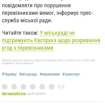
повідомляти про порушення
перевізниками вимог, інформує прес-
служба міської ради.
Читайте також:
У міськраді не
підтримують Каспрука щодо розривання
угод з перевізниками
Якщо ви помітили помилку, виділіть необхідний текст і натисніть Ctrl + Enter, щоб
повідомити про це редакцію
#Чернівці
#міськрада
#перевізники
#транспорт
0,0
Авторизуйтесь
, щоб оцінити