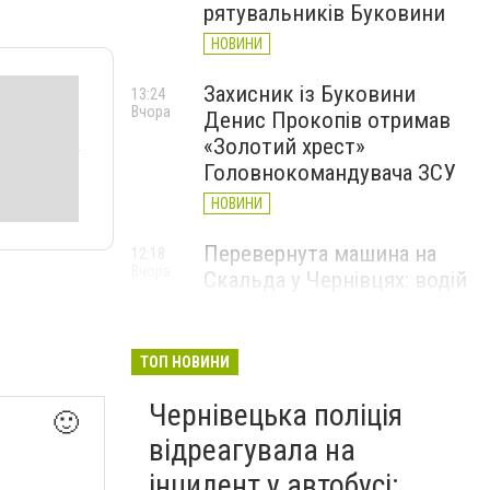
рятувальників Буковини
НОВИНИ
Захисник із Буковини
13:24
Вчора
Денис Прокопів отримав
«Золотий хрест»
Головнокомандувача ЗСУ
НОВИНИ
Перевернута машина на
12:18
Вчора
Скальда у Чернівцях: водій
був нетверезий
НОВИНИ
ТОП НОВИНИ
6 серпня у Чернівцях
11:19
Вчора
Чернівецька поліція
зафіксували новий
🙂
історичний температурний
відреагувала на
максимум
інцидент у автобусі: