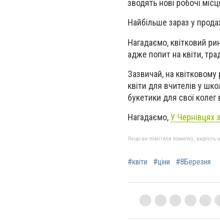
зводять нові робочі місц
Найбільше зараз у продаж
Нагадаємо, квітковий рин
адже попит на квіти, тра
Зазвичай, на квітковому
квіти для вчителів у шко
букетики для свої колег 
Нагадаємо,
У Чернівцях 
Якщо ви помітили помилку, виділіть нео
#квіти
#ціни
#8Березня