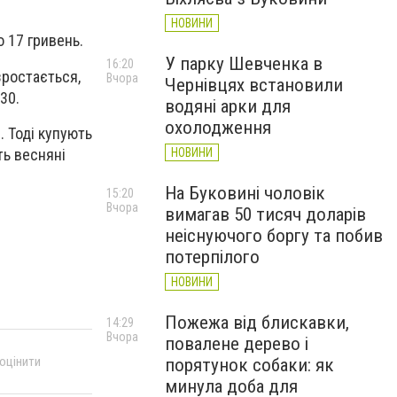
НОВИНИ
о 17 гривень.
У парку Шевченка в
16:20
зростається,
Вчора
Чернівцях встановили
30.
водяні арки для
охолодження
 Тоді купують
ть весняні
НОВИНИ
На Буковині чоловік
15:20
Вчора
вимагав 50 тисяч доларів
неіснуючого боргу та побив
потерпілого
НОВИНИ
Пожежа від блискавки,
14:29
Вчора
повалене дерево і
 оцінити
порятунок собаки: як
минула доба для