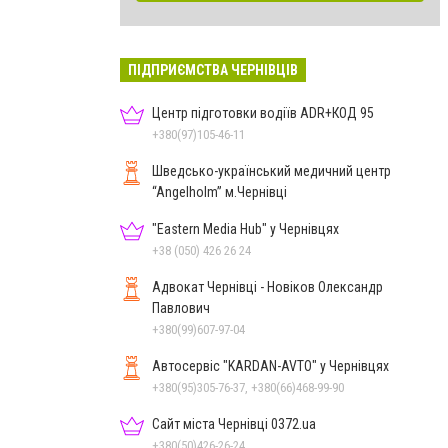
ПІДПРИЄМСТВА ЧЕРНІВЦІВ
Центр підготовки водіїв ADR+КОД 95
+380(97)105-46-11
Шведсько-український медичний центр
“Angelholm” м.Чернівці
"Eastern Media Hub" у Чернівцях
+38 (050) 426 26 24
Адвокат Чернівці - Новіков Олександр
Павлович
+380(99)607-97-04
Автосервіс "KARDAN-AVTO" у Чернівцях
+380(95)305-76-37, +380(66)468-99-90
Сайт міста Чернівці 0372.ua
+380(50)426-26-24