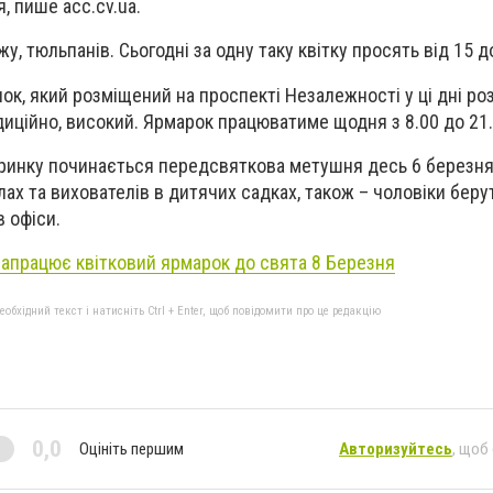
я, пише acc.cv.ua.
у, тюльпанів. Сьогодні за одну таку квітку просять від 15 д
ок, який розміщений на проспекті Незалежності у ці дні ро
диційно, високий. Ярмарок працюватиме щодня з 8.00 до 21.
 ринку починається передсвяткова метушня десь 6 березня.
лах та вихователів в дитячих садках, також – чоловіки беру
в офіси.
запрацює квітковий ярмарок до свята 8 Березня
бхідний текст і натисніть Ctrl + Enter, щоб повідомити про це редакцію
0,0
Оцініть першим
Авторизуйтесь
, щоб