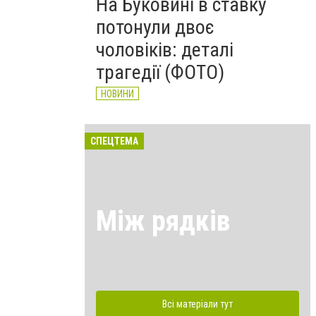
На Буковині в ставку
потонули двоє
чоловіків: деталі
трагедії (ФОТО)
НОВИНИ
СПЕЦТЕМА
Між рядків
Всі матеріали тут