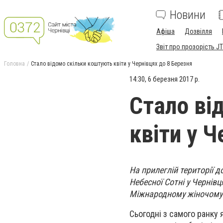
Новини
Афіша
Дозвілля
Звіт про прозорість JT
Головна
Стало відомо скільки коштують квіти у Чернівцях до 8 Березня
14:30, 6 березня 2017 р.
Стало ві
квіти у Ч
На прилеглій території д
Небесної Сотні у Чернів
Міжнародному жіночому
Сьогодні з самого ранку 