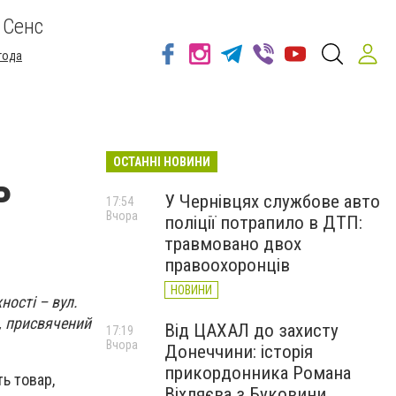
 Сенс
года
ОСТАННІ НОВИНИ
ь
У Чернівцях службове авто
17:54
Вчора
поліції потрапило в ДТП:
травмовано двох
правоохоронців
НОВИНИ
ності – вул.
в, присвячений
Від ЦАХАЛ до захисту
17:19
Вчора
Донеччини: історія
прикордонника Романа
ь товар,
Віхляєва з Буковини