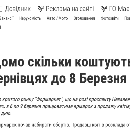
Довідник
Реклама на сайті
ГО Має
Вакансії
Нерухомість
Авто / Мото
Оголошення
Фотозвіти
По
I
домо скільки коштуют
ернівцях до 8 Березня
о критого ринку “Формаркет”, що на розі проспекту Незалеж
цях, з 6 по 9 березня працюватиме ярмарок з продажу квіті
 дню.
ярмарок почав набирати обертів. Продавці квітів розкладают