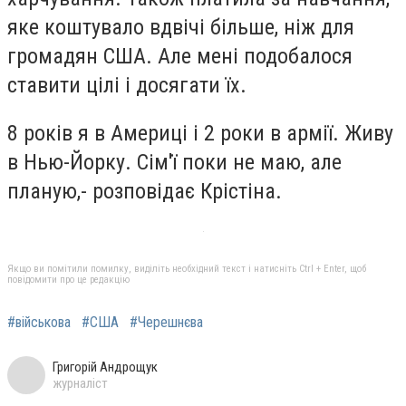
яке коштувало вдвічі більше, ніж для
громадян США. Але мені подобалося
ставити цілі і досягати їх.
8 років я в Америці і 2 роки в армії. Живу
в Нью-Йорку. Сім'ї поки не маю, але
планую,- розповідає Крістіна.
Якщо ви помітили помилку, виділіть необхідний текст і натисніть Ctrl + Enter, щоб
повідомити про це редакцію
#військова
#США
#Черешнєва
Григорій Андрощук
журналіст