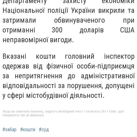
Департаменту захисту економіки
Національної поліції України викрили та
затримали обвинуваченого при
отриманні 300 доларів США
неправомірної вигоди.
Вказані кошти головний інспектор
одержав від фізичної особи-підприємця
за непритягнення до адміністративної
відповідальності за порушення, допущені
у сфері містобудівної діяльності.
Якщо ви помітили помилку, виділіть необхідний текст і натисніть Ctrl + Enter, щоб
повідомити про це редакцію
#хабар
#кошти
#суд