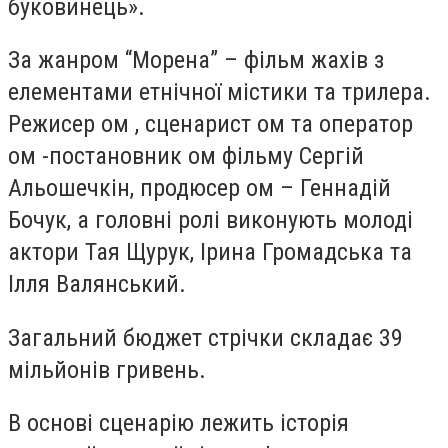
буковинець».
За жанром “Морена” – фільм жахів з
елементами етнічної містики та трилера.
Режисер ом , сценарист ом та оператор
ом -постановник ом фільму Сергій
Альошечкін, продюсер ом – Геннадій
Бочук, а головні ролі виконують молоді
актори Тая Щурук, Ірина Громадська та
Ілля Валянський.
Загальний бюджет стрічки складає 39
мільйонів гривень.
В основі сценарію лежить історія