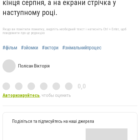
кінця серпня, а на екрани стрічка у
наступному році.
Якщо ви помітили помилку, виділіть необхідний текст і натисніть Ctrl + Enter, щоб
повідомити про це редакцію
#фільм
#зйомки
#актори
#знімальнийпроцес
Полісан Вікторія
0,0
Авторизируйтесь
, чтобы оценить
Поділіться та підписуйтесь на наші джерела