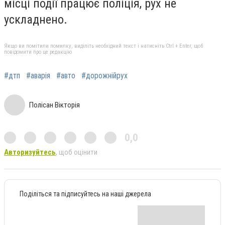
місці події працює поліція, рух не
ускладнено.
Якщо ви помітили помилку, виділіть необхідний текст і натисніть Ctrl + Enter, щоб
повідомити про це редакцію
#дтп
#аварія
#авто
#дорожнійрух
Полісан Вікторія
0,0
Авторизуйтесь
, щоб оцінити
Поділіться та підписуйтесь на наші джерела