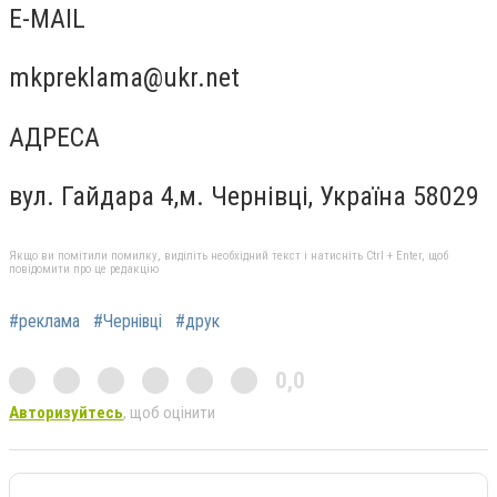
E-MAIL
mkpreklama@ukr.net
АДРЕСА
вул. Гайдара 4,м. Чернівці, Україна 58029
Якщо ви помітили помилку, виділіть необхідний текст і натисніть Ctrl + Enter, щоб
повідомити про це редакцію
#реклама
#Чернівці
#друк
0,0
Авторизуйтесь
, щоб оцінити