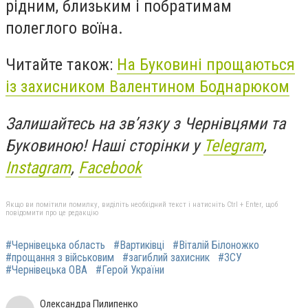
рідним, близьким і побратимам
полеглого воїна.
Читайте також:
На Буковині прощаються
із захисником Валентином Боднарюком
Залишайтесь на зв’язку з Чернівцями та
Буковиною! Наші сторінки у
Telegram
,
Instagram
,
Facebook
Якщо ви помітили помилку, виділіть необхідний текст і натисніть Ctrl + Enter, щоб
повідомити про це редакцію
#Чернівецька область
#Вартиківці
#Віталій Білоножко
#прощання з військовим
#загиблий захисник
#ЗСУ
#Чернівецька ОВА
#Герой України
Олександра Пилипенко