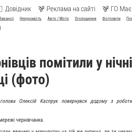
Довідник
Реклама на сайті
ГО Має
Вакансії
Нерухомість
Авто / Мото
Оголошення
Фотозвіти
По
I
івців помітили у нічн
і (фото)
 голова Олексій Каспрук повернувся додому з роботи
мережі чернівчанка.
сідає ввечері у маршрутку на тій же зупинці, де ти чекає