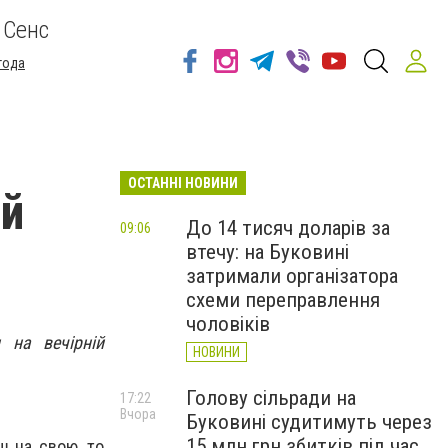
 Сенс
года
ОСТАННІ НОВИНИ
ій
До 14 тисяч доларів за
09:06
втечу: на Буковині
затримали організатора
схеми переправлення
чоловіків
 на вечірній
НОВИНИ
Голову сільради на
17:22
Вчора
Буковині судитимуть через
15 млн грн збитків під час
ш на свою, то