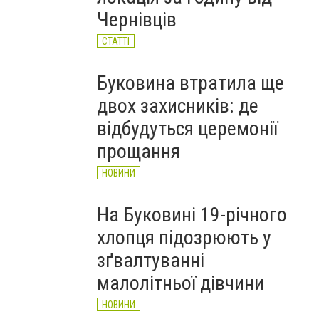
рекорд з 2017 року
Чернівців
НОВИНИ
СТАТТІ
Буковина втратила ще
двох захисників: де
відбудуться церемонії
прощання
НОВИНИ
На Буковині 19-річного
хлопця підозрюють у
зґвалтуванні
малолітньої дівчини
НОВИНИ