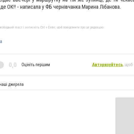
де ОК!! - написала у ФБ чернівчанка Марина Лібанова.
бхідний текст і натисніть Ctrl + Enter, щоб повідомити про це редакцію
а
0,0
Оцініть першим
Авторизуйтесь
, щоб
 наші джерела