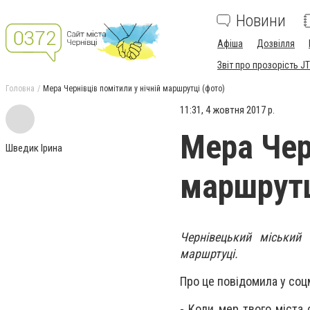
Новини
Афіша
Дозвілля
Звіт про прозорість JT
Головна
Мера Чернівців помітили у нічній маршрутці (фото)
11:31, 4 жовтня 2017 р.
Мера Черн
Шведик Ірина
маршрутц
Чернівецький міський
маршртуці.
Про це повідомила у соц
- Коли мер твого міста 