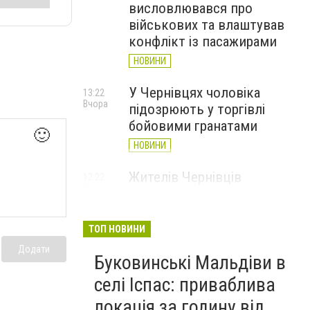
висловлювався про
військових та влаштував
конфлікт із пасажирами
НОВИНИ
У Чернівцях чоловіка
13:22
Вчора
підозрюють у торгівлі
бойовими гранатами
🙂
НОВИНИ
Жителів Чернівців
12:22
Вчора
закликають здати кров:
вона потрібна військовим і
цивільним
ТОП НОВИНИ
НОВИНИ
Додати
Буковинські Мальдіви в
У Чернівцях зафіксували
11:01
селі Іспас: приваблива
Вчора
новий температурний
локація за годину від