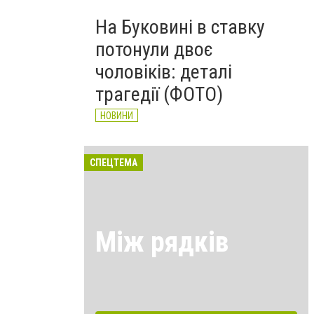
На Буковині в ставку
потонули двоє
чоловіків: деталі
трагедії (ФОТО)
НОВИНИ
СПЕЦТЕМА
Між рядків