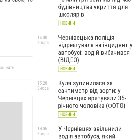
будівництва укриття для
школярів
НОВИНИ
Чернівецька поліція
16:00
Вчора
відреагувала на інцидент у
автобусі: водій вибачився
(ВІДЕО)
 оцінити
НОВИНИ
Куля зупинилася за
15:28
Вчора
сантиметр від аорти: у
Чернівцях врятували 35-
річного чоловіка (ФОТО)
НОВИНИ
У Чернівцях звільнили
14:05
Вчора
водія автобуса, який