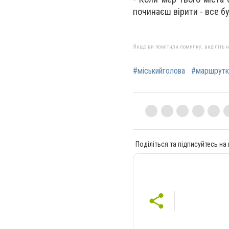
починаєш вірити - все бу
Якщо ви помітили помилку, виділіть нео
#міськийголова
#маршрутк
Поділіться та підписуйтесь на