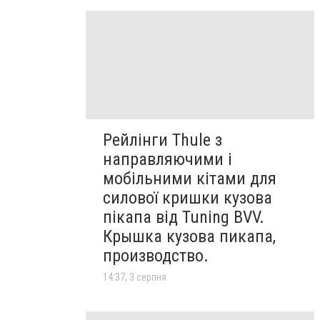
Рейлінги Thule з
направляючими і
мобільними кітами для
силової кришки кузова
пікапа від Tuning BVV.
Крышка кузова пикапа,
производство.
14:37, 3 серпня