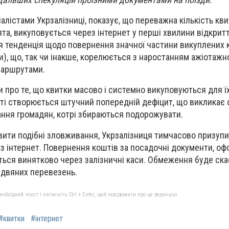
алістами Укрзалізниці, показує, що переважна кількість квит
ята, викуповується через інтернет у перші хвилини відкрит
 тенденція щодо повернення значної частини викуплених 
и), що, так чи інакше, корелюється з наростанням ажіотажн
маршрутами.
ти про те, що квитки масово і системно викуповуються для 
аті створюється штучний попередній дефіцит, що викликає
ння громадян, котрі збираються подорожувати.
вити подібні зловживання, Укрзалізниця тимчасово призуп
з інтернет. Повернення коштів за посадочні документи, оф
ться винятково через залізничні каси. Обмеження буде ска
здвяних перевезень.
бхідний текст і натисніть Ctrl + Enter, щоб повідомити про це редакцію
#квитки
#інтернет