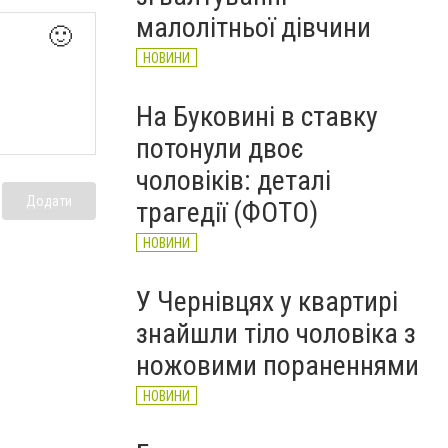
НОВИНИ
малолітньої дівчини
🙂
НОВИНИ
На Буковині в ставку
потонули двоє
чоловіків: деталі
Додати
трагедії (ФОТО)
НОВИНИ
У Чернівцях у квартирі
знайшли тіло чоловіка з
ножовими пораненнями
НОВИНИ