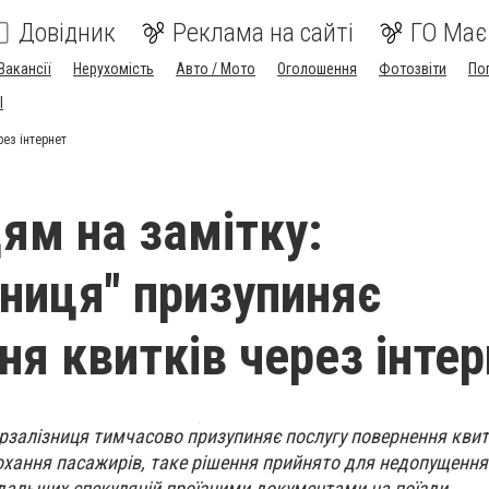
Довідник
Реклама на сайті
ГО Має
Вакансії
Нерухомість
Авто / Мото
Оголошення
Фотозвіти
По
I
рез інтернет
ям на замітку:
зниця" призупиняє
ня квитків через інте
крзалізниця тимчасово призупиняє послугу повернення квит
рохання пасажирів, таке рішення прийнято для недопущенн
дальших спекуляцій проїзними документами на поїзди.