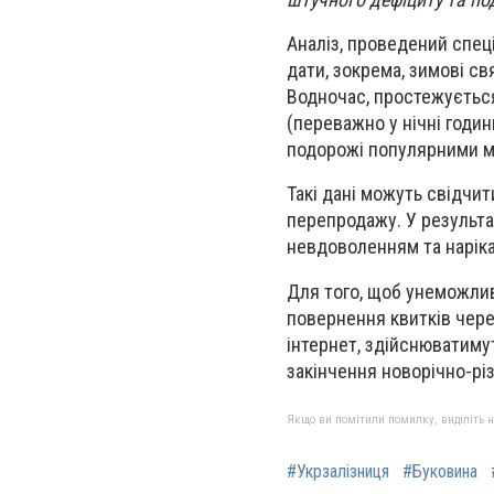
Аналіз, проведений спеці
дати, зокрема, зимові св
Водночас, простежується
(переважно у нічні годин
подорожі популярними 
Такі дані можуть свідчи
перепродажу. У результ
невдоволенням та наріка
Для того, щоб унеможли
повернення квитків чере
інтернет, здійснюватиму
закінчення новорічно-рі
Якщо ви помітили помилку, виділіть нео
#Укрзалізниця
#Буковина