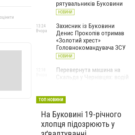
рятувальників Буковини
НОВИНИ
 оцінити
Захисник із Буковини
13:24
Вчора
Денис Прокопів отримав
«Золотий хрест»
Головнокомандувача ЗСУ
НОВИНИ
Перевернута машина на
12:18
Вчора
Скальда у Чернівцях: водій
був нетверезий
НОВИНИ
ТОП НОВИНИ
6 серпня у Чернівцях
11:19
Вчора
На Буковині 19-річного
зафіксували новий
історичний температурний
хлопця підозрюють у
максимум
зґвалтуванні