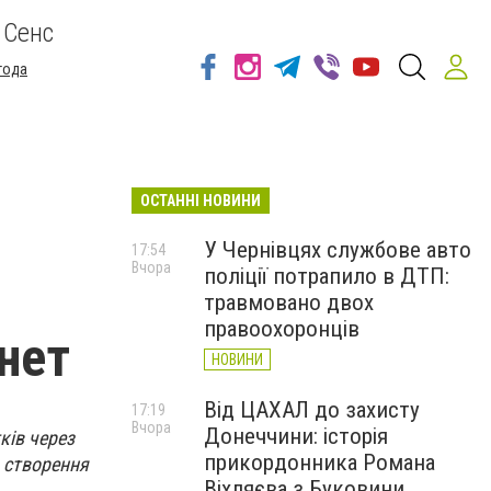
 Сенс
года
ОСТАННІ НОВИНИ
У Чернівцях службове авто
17:54
Вчора
поліції потрапило в ДТП:
травмовано двох
правоохоронців
рнет
НОВИНИ
Від ЦАХАЛ до захисту
17:19
Вчора
Донеччини: історія
ків через
прикордонника Романа
я створення
Віхляєва з Буковини