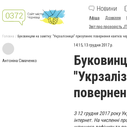
Новини
Афіша
Дозвілля
Звіт про прозорість JT
Головна
Буковинцям на замітку: "Укрзалізниця" призупиняє повернення квитків че
14:15, 13 грудня 2017 р.
Буковинц
Антоніна Сімаченко
"Укрзалі
повернен
З 12 грудня 2017 року У
інтернет. На численні п
штучного дефіциту та по