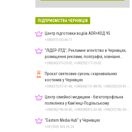
ПІДПРИЄМСТВА ЧЕРНІВЦІВ
Центр підготовки водіїв ADR+КОД 95
+380(97)105-46-11
"ЛІДЕР-ЛТД", Рекламне агентство в Чернівцях,
розміщення реклами, поліграфія, зовнішня
реклама
+380(66)575-20-02, +380(95)177-20-02
Прокат святкових суконь і карнавальних
костюмів у Чернівцях
+380(37)257-61-66, +380(66)151-88-95, +380(50)255-81-16
Центр сімейної медицини - багатопрофільна
поліклініка у Кам’янці-Подільському
+380(96)796-36-85, +380(98)812-63-48, +380(97)782-45-70
"Eastern Media Hub" у Чернівцях
+38 (050) 426 26 24