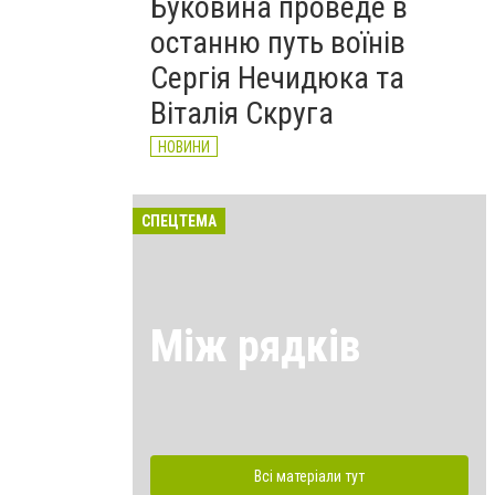
Буковина проведе в
останню путь воїнів
Сергія Нечидюка та
Віталія Скруга
НОВИНИ
СПЕЦТЕМА
Між рядків
Всі матеріали тут