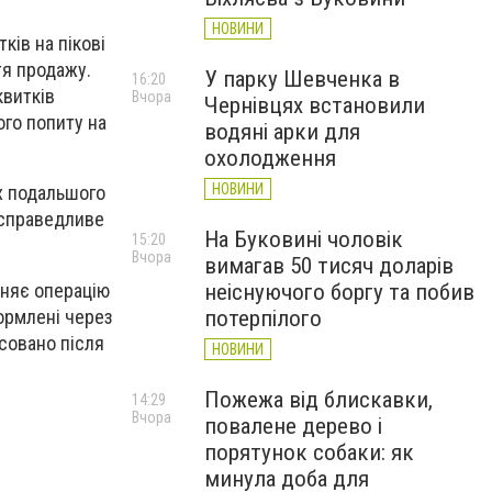
НОВИНИ
ків на пікові
тя продажу.
У парку Шевченка в
16:20
квитків
Вчора
Чернівцях встановили
ого попиту на
водяні арки для
охолодження
НОВИНИ
їх подальшого
 справедливе
На Буковині чоловік
15:20
Вчора
вимагав 50 тисяч доларів
иняє операцію
неіснуючого боргу та побив
ормлені через
потерпілого
совано після
НОВИНИ
Пожежа від блискавки,
14:29
Вчора
повалене дерево і
порятунок собаки: як
минула доба для