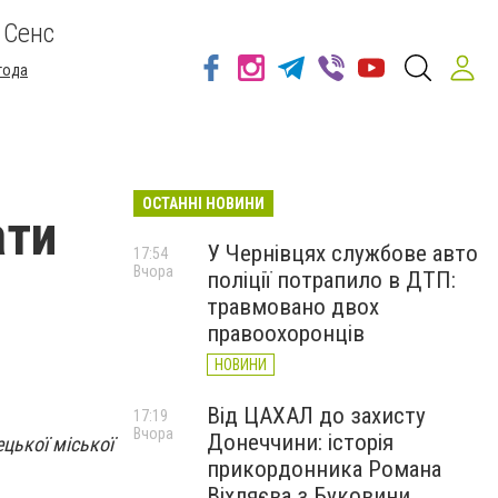
 Сенс
года
ОСТАННІ НОВИНИ
ати
У Чернівцях службове авто
17:54
Вчора
поліції потрапило в ДТП:
травмовано двох
правоохоронців
НОВИНИ
Від ЦАХАЛ до захисту
17:19
Вчора
Донеччини: історія
цької міської
прикордонника Романа
Віхляєва з Буковини