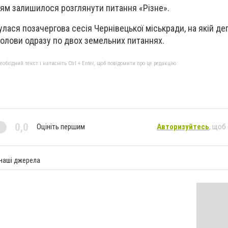
ям залишилося розглянути питання «Різне».
булася позачергова сесія Чернівецької міськради, на якій де
голови одразу по двох земельних питаннях.
бхідний текст і натисніть Ctrl + Enter, щоб повідомити про це редакцію
0,0
Оцініть першим
Авторизуйтесь
, щоб
 наші джерела