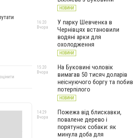
НОВИНИ
путати
У парку Шевченка в
16:20
Вчора
Чернівцях встановили
водяні арки для
охолодження
НОВИНИ
На Буковині чоловік
15:20
Вчора
вимагав 50 тисяч доларів
 оцінити
неіснуючого боргу та побив
потерпілого
НОВИНИ
Пожежа від блискавки,
14:29
Вчора
повалене дерево і
порятунок собаки: як
минула доба для