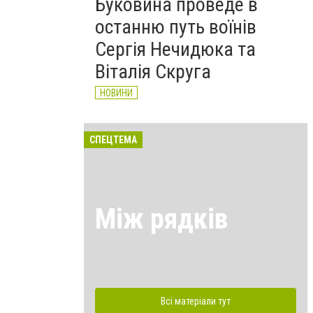
Буковина проведе в
останню путь воїнів
Сергія Нечидюка та
Віталія Скруга
НОВИНИ
СПЕЦТЕМА
Між рядків
Всі матеріали тут