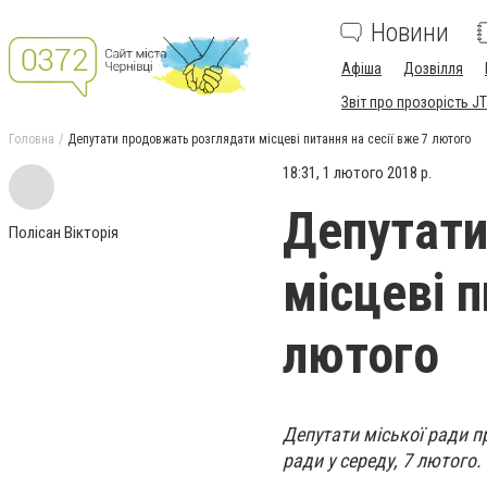
Новини
Афіша
Дозвілля
Звіт про прозорість JT
Головна
Депутати продовжать розглядати місцеві питання на сесії вже 7 лютого
18:31, 1 лютого 2018 р.
Депутати
Полісан Вікторія
місцеві п
лютого
Депутати міської ради п
ради у середу, 7 лютого.