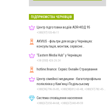
ПІДПРИЄМСТВА ЧЕРНІВЦІВ
Центр підготовки водіїв ADR+КОД 95
+380(97)105-46-11
AKVIUS - фільтри для води у Чернівцях:
консультація, монтаж, сервісне
обслуговування
"Eastern Media Hub" у Чернівцях
+38 (050) 426 26 24
hotline.finance: Сервіс Онлайн Страхування
Центр сімейної медицини - багатопрофільна
поліклініка у Кам’янці-Подільському
+380(96)796-36-85, +380(98)812-63-48, +380(97)782-45-70
Система сповіщення населення
+380(67)350-44-68, +380(67)340-49-59