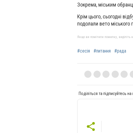
Зокрема, міським обранц
Крім цього, сьогодні від
подолали вето міського 
Якщо ви помітили помилку, виділіть нео
#сесія
#питання
#рада
Поділіться та підписуйтесь на