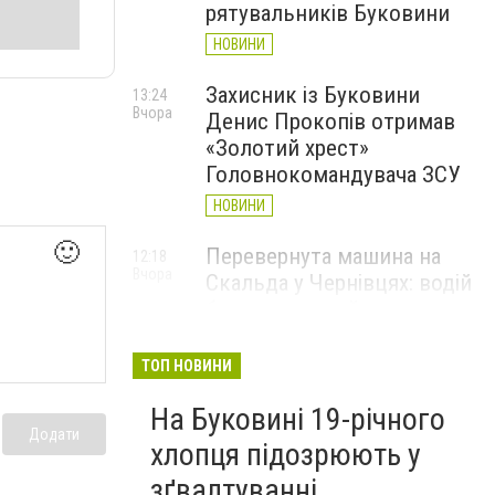
рятувальників Буковини
НОВИНИ
Захисник із Буковини
13:24
Вчора
Денис Прокопів отримав
«Золотий хрест»
Головнокомандувача ЗСУ
НОВИНИ
🙂
Перевернута машина на
12:18
Вчора
Скальда у Чернівцях: водій
був нетверезий
НОВИНИ
ТОП НОВИНИ
6 серпня у Чернівцях
11:19
Вчора
На Буковині 19-річного
зафіксували новий
Додати
історичний температурний
хлопця підозрюють у
максимум
зґвалтуванні