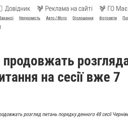
Довідник
Реклама на сайті
ГО Має
Вакансії
Нерухомість
Авто / Мото
Оголошення
Фотозвіти
По
I
 продовжать розгляд
итання на сесії вже 7
родовжать розгляд питань порядку денного 48 сесії Черніве